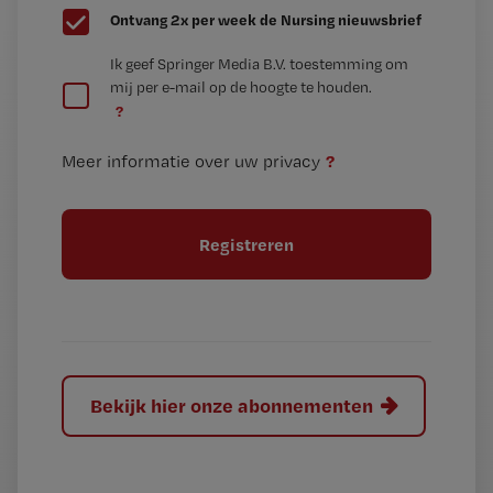
G
Ontvang 2x per week de Nursing nieuwsbrief
e
G
Ik geef Springer Media B.V. toestemming om
e
mij per e-mail op de hoogte te houden.
e
n
?
e
t
n
i
?
Meer informatie over uw privacy
t
t
i
e
t
l
e
l
?
Bekijk hier onze abonnementen