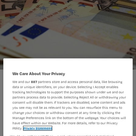
We Care About Your Privacy
We and our
887
partners store and access personal data, like browsing
data or unique identifiers, on your device. Selecting I Accept enables
tracking technologies to support the purposes shown under we and our
partners process data to provide. Selecting Reject All or withdrawing your
Het salaris van Nederlandse
consent will disable them. If trackers are disabled, some content and ads
you see may not be as relevant to you. You can resurface this menu to
verpleegkundigen hoort bij de hoogste
change your choices or withdraw consent at any time by clicking the
Manage Preferences link on the bottom of the webpage. Your choices will
ter wereld. Alleen Amerikaanse nurses
have effect within our Website. For more details, refer to our Privacy
verdienen meer.
Policy.
Privacy Statement