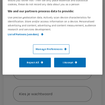
Would you rather not? Then we only place essential and statistical
cookies, these do not record any data about you as a person
Registreren
We and our partners process data to provide:
Dit blijkt uit een Amerikaans-Brits onderzoek, dat deze
Use precise geolocation data. Actively scan device characteristics for
Wil je dit artikel lezen?
week werd gepubliceerd in het wetenschappelijk
identification. Store and/or access information on a device. Personalised
tijdschrift
JAMA
. De onderzoekers
advertising and content, advertising and content measurement, audience
research and services development.
Maak gratis een account aan en lees 2
…
List of Partners (vendors)
artikelen gratis per maand
Al een account of abonnement?
Log dan in
Manage Preferences
Reject All
I Accept
Wat
is
je
e-
Kies
mailadres?
je
*
wachtwoord