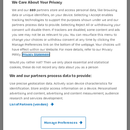
meest vooruitstrevend op social
We Care About Your Privacy
media, zo blijkt uit de Social Media
We and our
889
partners store and access personal data, like browsing
data or unique identifiers, on your device. Selecting I Accept enables
Monitor Zorg. Gekeken is naar de
tracking technologies to support the purposes shown under we and our
partners process data to provide. Selecting Reject All or withdrawing your
aanwezigheid en activiteit van
consent will disable them. If trackers are disabled, some content and ads
you see may not be as relevant to you. You can resurface this menu to
zorgorganisaties op de social media
change your choices or withdraw consent at any time by clicking the
Manage Preferences link on the bottom of the webpage. Your choices will
als LinkedIn, YouTube, Twitter, Hyves
Registreren
have effect within our Website. For more details, refer to our Privacy
en Facebook.
Policy.
Privacy Statement
Wil je dit artikel lezen?
Would you rather not? Then we only place essential and statistical
cookies, these do not record any data about you as a person
Maak gratis een account aan en lees 2
…
We and our partners process data to provide:
artikelen gratis per maand
Use precise geolocation data. Actively scan device characteristics for
identification. Store and/or access information on a device. Personalised
Al een account of abonnement?
Log dan in
advertising and content, advertising and content measurement, audience
research and services development.
List of Partners (vendors)
Wat
is
Manage Preferences