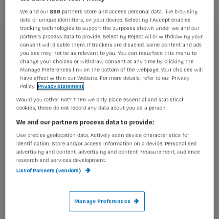
Beter is het om een couveusekindje
We and our
889
partners store and access personal data, like browsing
met rust te laten.
data or unique identifiers, on your device. Selecting I Accept enables
tracking technologies to support the purposes shown under we and our
partners process data to provide. Selecting Reject All or withdrawing your
consent will disable them. If trackers are disabled, some content and ads
Registreren
you see may not be as relevant to you. You can resurface this menu to
change your choices or withdraw consent at any time by clicking the
Wil je dit artikel lezen?
Het kindje met rust laten bevordert het herstelproces na
Manage Preferences link on the bottom of the webpage. Your choices will
de geboorte. De werkgroep Temperatuurmeting van de
have effect within our Website. For more details, refer to our Privacy
Policy.
Privacy Statement
Maak gratis een account aan en lees 2
…
artikelen gratis per maand
Would you rather not? Then we only place essential and statistical
cookies, these do not record any data about you as a person
Al een account of abonnement?
Log dan in
We and our partners process data to provide:
Use precise geolocation data. Actively scan device characteristics for
identification. Store and/or access information on a device. Personalised
advertising and content, advertising and content measurement, audience
Wat
research and services development.
is
List of Partners (vendors)
je
e-
Manage Preferences
Kies
mailadres?
je
*