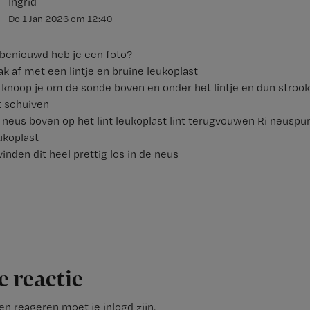
Ingrid
Do 1 Jan 2026
om
12:40
 benieuwd heb je een foto?
aak af met een lintje en bruine leukoplast
e knoop je om de sonde boven en onder het lintje en dun strook
t schuiven
ri neus boven op het lint leukoplast lint terugvouwen Ri neusp
ukoplast
vinden dit heel prettig los in de neus
e reactie
n reageren moet je inlogd zijn.