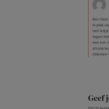
Ben heel
Ik plak v
Het lintj
tegen he
Het lint 
strook le
Cliënten 
Geef j
Om te kunne