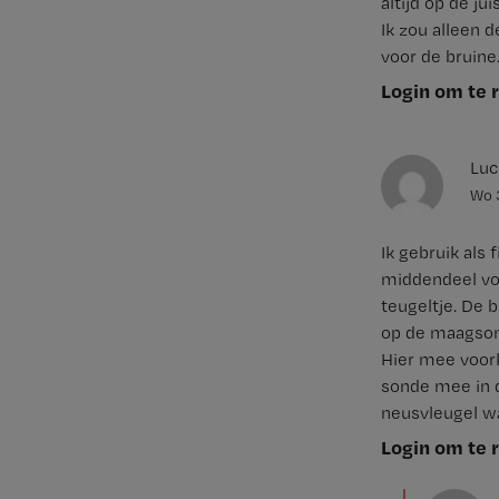
altijd op de ju
Ik zou alleen 
voor de bruine
Login om te 
Luc
Wo 
Ik gebruik als 
middendeel vou
teugeltje. De 
op de maagso
Hier mee voork
sonde mee in d
neusvleugel waa
Login om te 