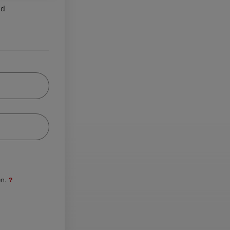
nd
?
n.