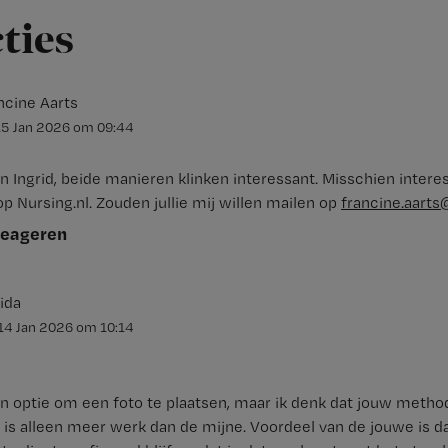
cties
ncine Aarts
15 Jan 2026
om
09:44
n Ingrid, beide manieren klinken interessant. Misschien intere
 op Nursing.nl. Zouden jullie mij willen mailen op
francine.aarts
reageren
ida
14 Jan 2026
om
10:14
en optie om een foto te plaatsen, maar ik denk dat jouw meth
t is alleen meer werk dan de mijne. Voordeel van de jouwe is d