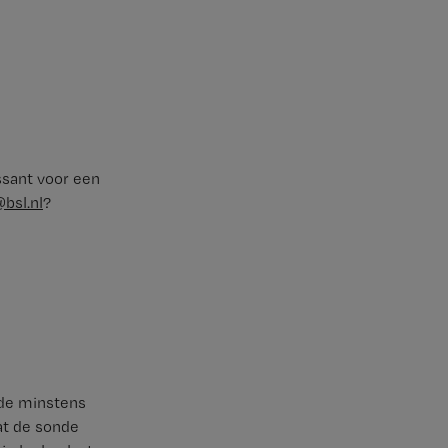
ssant voor een
@bsl.nl
?
ode minstens
at de sonde