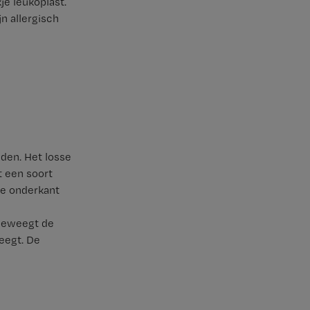
je leukoplast.
n allergisch
dden. Het losse
t een soort
de onderkant
 beweegt de
eegt. De