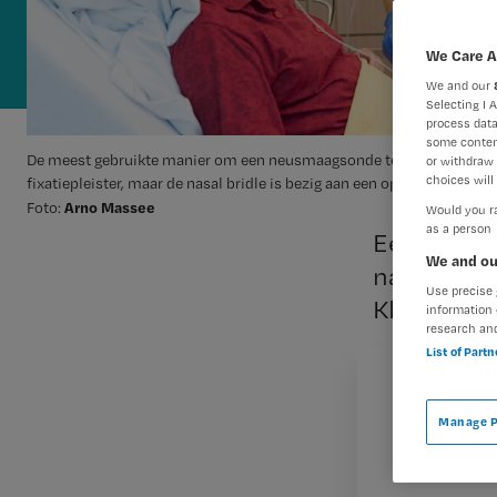
We Care A
We and our
Selecting I 
process data
some conten
De meest gebruikte manier om een neusmaagsonde te fixeren is nog
or withdraw 
choices will 
fixatiepleister, maar de nasal bridle is bezig aan een opmars.
Arno Massee
Foto:
Would you ra
as a person
Een neusm
We and ou
nasal brid
Use precise 
Klos* legt
information 
research an
List of Part
Manage P
De meest gebru