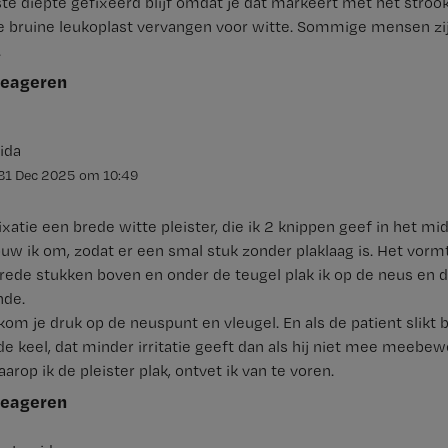
iste diepte gefixeerd blijf omdat je dat markeert met het strook
de bruine leukoplast vervangen voor witte. Sommige mensen zij
.
reageren
ida
31 Dec 2025
om
10:49
fixatie een brede witte pleister, die ik 2 knippen geef in het mi
w ik om, zodat er een smal stuk zonder plaklaag is. Het vorm
brede stukken boven en onder de teugel plak ik op de neus en 
nde.
om je druk op de neuspunt en vleugel. En als de patient slikt
e keel, dat minder irritatie geeft dan als hij niet mee meebew
rop ik de pleister plak, ontvet ik van te voren.
reageren