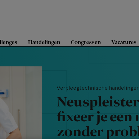
llenges
Handelingen
Congressen
Vacatures
Verpleegtechnische handelinge
Neuspleister 
fixeer je ee
zonder pro