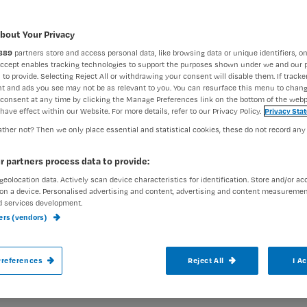
bout Your Privacy
Francine Aarts
26 december
Auteur:
889
partners store and access personal data, like browsing data or unique identifiers, on
Accept enables tracking technologies to support the purposes shown under we and our 
 to provide. Selecting Reject All or withdrawing your consent will disable them. If tracker
t and ads you see may not be as relevant to you. You can resurface this menu to chan
 steeds een
consent at any time by clicking the Manage Preferences link on the bottom of the webp
have effect within our Website. For more details, refer to our Privacy Policy.
Privacy Sta
ther not? Then we only place essential and statistical cookies, these do not record any
aagsonde fixeren kan met een pleister o
r partners process data to provide:
le. Verpleegkundig specialist voedingszorg
geolocation data. Actively scan device characteristics for identification. Store and/or ac
 uit wat de aandachtspunten en overwegin
on a device. Personalised advertising and content, advertising and content measuremen
d services development.
ners (vendors)
Registreren
references
Reject All
I A
ikte manier om een neusmaagsonde te fixeren is
Wil je dit artikel lezen?