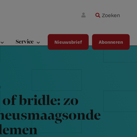
Zoeken
Wa
Inloggen
ma
wij
jou
Service
Nieuwsbrief
Abonneren
ste
bet
n
of bridle: zo
n neusmaagsonde
blemen