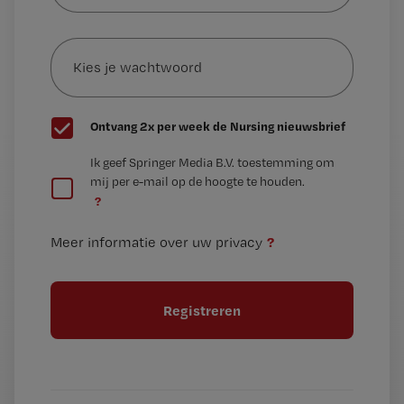
e-
Kies
mailadres?
je
*
wachtwoord
G
Ontvang 2x per week de Nursing nieuwsbrief
e
G
Ik geef Springer Media B.V. toestemming om
e
mij per e-mail op de hoogte te houden.
e
n
?
e
t
n
i
?
Meer informatie over uw privacy
t
t
i
e
t
l
e
l
?