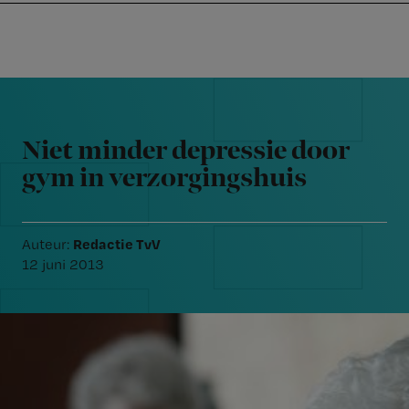
Nursing
W
Skip
Skip
Skip
voor
m
Inloggen
to
to
to
verpleegkundigen
wi
primary
main
footer
jo
navigation
content
Reader
st
Interactions
be
Niet minder depressie door
gym in verzorgingshuis
Redactie TvV
Auteur:
12 juni 2013