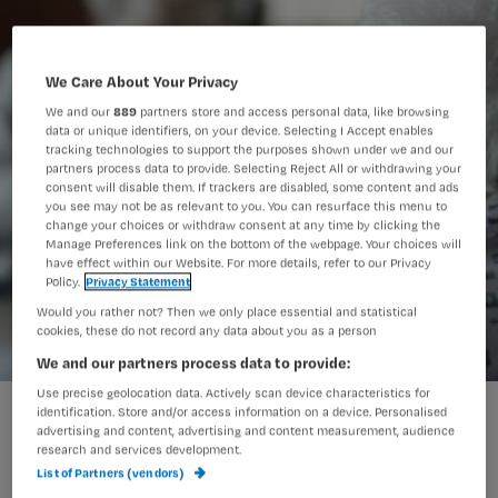
We Care About Your Privacy
We and our
889
partners store and access personal data, like browsing
data or unique identifiers, on your device. Selecting I Accept enables
tracking technologies to support the purposes shown under we and our
partners process data to provide. Selecting Reject All or withdrawing your
consent will disable them. If trackers are disabled, some content and ads
you see may not be as relevant to you. You can resurface this menu to
change your choices or withdraw consent at any time by clicking the
Manage Preferences link on the bottom of the webpage. Your choices will
have effect within our Website. For more details, refer to our Privacy
Policy.
Privacy Statement
Would you rather not? Then we only place essential and statistical
cookies, these do not record any data about you as a person
We and our partners process data to provide:
Use precise geolocation data. Actively scan device characteristics for
Niet minder depressie door gym in verzorgingshuis
identification. Store and/or access information on a device. Personalised
advertising and content, advertising and content measurement, audience
research and services development.
List of Partners (vendors)