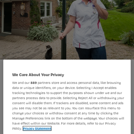
Zzp verpleegkundige worden? Dit moet je voor elkaar hebben
We Care About Your Privacy
We and our
889
partners store and access personal data, like browsing
data or unique identifiers, on your device. Selecting I Accept enables
tracking technologies to support the purposes shown under we and our
partners process data to provide. Selecting Reject All or withdrawing your
Lees ook
consent will disable them. If trackers are disabled, some content and ads
2024: Voor verpleegkundige zzp’ers
you see may not be as relevant to you. You can resurface this menu to
wordt (mogelijk) alles anders
change your choices or withdraw consent at any time by clicking the
Manage Preferences link on the bottom of the webpage. Your choices will
have effect within our Website. For more details, refer to our Privacy
Policy.
Privacy Statement