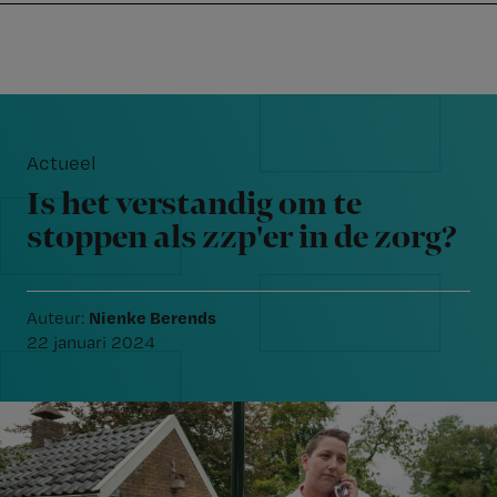
Nursing
W
Skip
Skip
Skip
voor
m
Inloggen
to
to
to
verpleegkundigen
wi
primary
main
footer
jo
navigation
content
Reader
st
Interactions
be
Actueel
Is het verstandig om te
stoppen als zzp'er in de zorg?
Nienke Berends
Auteur:
22 januari 2024