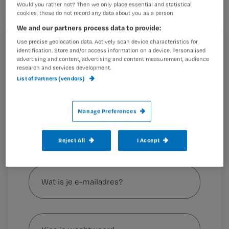
Would you rather not? Then we only place essential and statistical
cookies, these do not record any data about you as a person
Het aantal zzp’ers in de zorg is in 2023
We and our partners process data to provide:
toegenomen met 13.779 zzp’ers, een
Use precise geolocation data. Actively scan device characteristics for
toename van 7%. In het topjaar 2022
Registreren
identification. Store and/or access information on a device. Personalised
advertising and content, advertising and content measurement, audience
nam het aantal zzp’ers toe met 24.162
Wil je dit artikel lezen?
research and services development.
personen. De
List of Partners (vendors)
Maak gratis een account aan en lees 2
…
artikelen gratis per maand
Manage Preferences
Al een account of abonnement?
Log dan in
Reject All
I Accept
Wat
is
je
e-
Kies
mailadres?
je
*