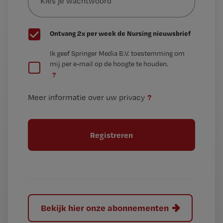
wachtwoord
G
Ontvang 2x per week de Nursing nieuwsbrief
e
G
Ik geef Springer Media B.V. toestemming om
e
mij per e-mail op de hoogte te houden.
e
n
?
e
t
n
i
?
Meer informatie over uw privacy
t
t
i
e
t
l
e
l
?
Bekijk hier onze abonnementen