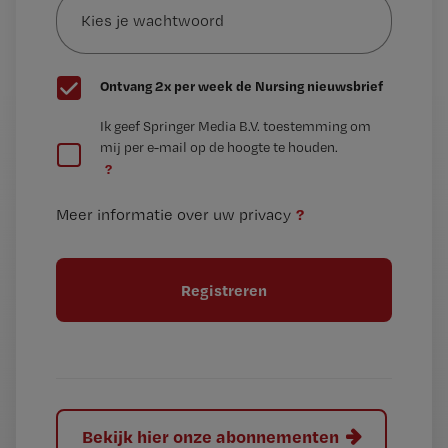
je
*
wachtwoord
G
Ontvang 2x per week de Nursing nieuwsbrief
e
G
Ik geef Springer Media B.V. toestemming om
e
mij per e-mail op de hoogte te houden.
e
n
?
e
t
n
i
?
Meer informatie over uw privacy
t
t
i
e
t
l
e
l
?
Bekijk hier onze abonnementen