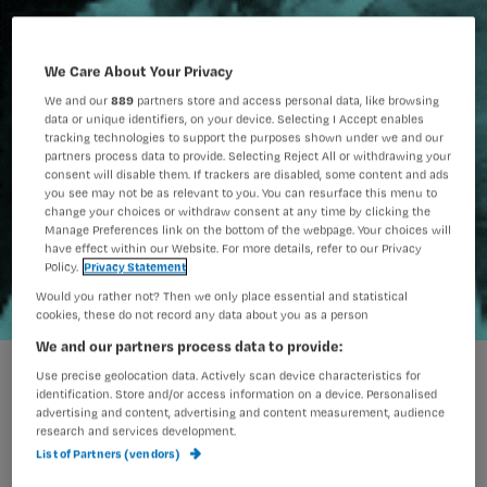
We Care About Your Privacy
We and our
889
partners store and access personal data, like browsing
data or unique identifiers, on your device. Selecting I Accept enables
tracking technologies to support the purposes shown under we and our
partners process data to provide. Selecting Reject All or withdrawing your
consent will disable them. If trackers are disabled, some content and ads
you see may not be as relevant to you. You can resurface this menu to
change your choices or withdraw consent at any time by clicking the
Manage Preferences link on the bottom of the webpage. Your choices will
have effect within our Website. For more details, refer to our Privacy
Policy.
Privacy Statement
Would you rather not? Then we only place essential and statistical
cookies, these do not record any data about you as a person
We and our partners process data to provide:
Use precise geolocation data. Actively scan device characteristics for
Rokende verpleegkundigen worden
identification. Store and/or access information on a device. Personalised
advertising and content, advertising and content measurement, audience
volgens Nursing van het
research and services development.
List of Partners (vendors)
ziekenhuisterrein gestuurd in