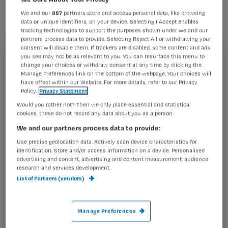
vakgebied.
We and our
887
partners store and access personal data, like browsing
data or unique identifiers, on your device. Selecting I Accept enables
tracking technologies to support the purposes shown under we and our
partners process data to provide. Selecting Reject All or withdrawing your
consent will disable them. If trackers are disabled, some content and ads
Registreren
you see may not be as relevant to you. You can resurface this menu to
Voor verzorgenden zijn er te weinig mogelijkheden om
change your choices or withdraw consent at any time by clicking the
Manage Preferences link on the bottom of the webpage. Your choices will
Wil je dit artikel lezen?
carrière te maken. Dat bleek laatst uit
een panel-
have effect within our Website. For more details, refer to our Privacy
onderzoek
Policy.
Privacy Statement
Maak gratis een account aan en lees 2
…
Would you rather not? Then we only place essential and statistical
artikelen gratis per maand
cookies, these do not record any data about you as a person
We and our partners process data to provide:
Al een account of abonnement?
Log dan in
Use precise geolocation data. Actively scan device characteristics for
identification. Store and/or access information on a device. Personalised
advertising and content, advertising and content measurement, audience
research and services development.
Wat
List of Partners (vendors)
is
je
e-
Manage Preferences
Kies
mailadres?