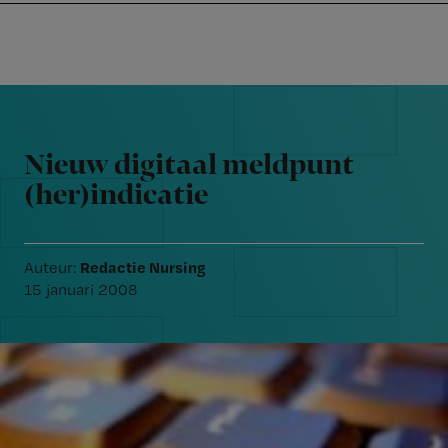
Nursing
W
Skip
Skip
Skip
voor
m
Inloggen
to
to
to
verpleegkundigen
wi
primary
main
footer
jo
navigation
content
Reader
st
Interactions
be
Nieuw digitaal meldpunt
(her)indicatie
Redactie Nursing
Auteur:
15 januari 2008