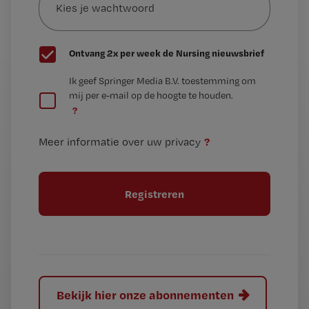
je
*
wachtwoord
G
Ontvang 2x per week de Nursing nieuwsbrief
e
G
Ik geef Springer Media B.V. toestemming om
e
mij per e-mail op de hoogte te houden.
e
n
?
e
t
n
i
?
Meer informatie over uw privacy
t
t
i
e
t
l
e
l
?
Bekijk hier onze abonnementen