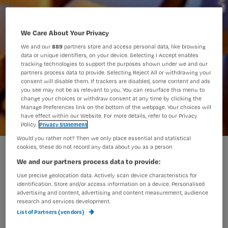
We Care About Your Privacy
We and our
889
partners store and access personal data, like browsing
data or unique identifiers, on your device. Selecting I Accept enables
tracking technologies to support the purposes shown under we and our
partners process data to provide. Selecting Reject All or withdrawing your
consent will disable them. If trackers are disabled, some content and ads
you see may not be as relevant to you. You can resurface this menu to
change your choices or withdraw consent at any time by clicking the
Manage Preferences link on the bottom of the webpage. Your choices will
have effect within our Website. For more details, refer to our Privacy
Policy.
Privacy Statement
Would you rather not? Then we only place essential and statistical
cookies, these do not record any data about you as a person
Nieuw digitaal meldpunt (her)indicatie
We and our partners process data to provide:
Use precise geolocation data. Actively scan device characteristics for
identification. Store and/or access information on a device. Personalised
Mensen kunnen via een nieuw digitaal
advertising and content, advertising and content measurement, audience
research and services development.
meldpunt hun ervaringen melden
List of Partners (vendors)
rondom de (her)indicatiestelling. Het