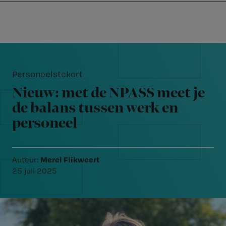
Nursing
W
Skip
Skip
Skip
voor
m
Inloggen
to
to
to
verpleegkundigen
wi
primary
main
footer
jo
navigation
content
Reader
st
Interactions
be
Personeelstekort
Nieuw: met de NPASS meet je
de balans tussen werk en
personeel
Merel Flikweert
Auteur:
25 juli 2025