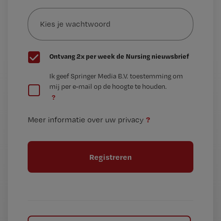
Kies
mailadres?
je
*
wachtwoord
G
Ontvang 2x per week de Nursing nieuwsbrief
e
G
Ik geef Springer Media B.V. toestemming om
e
mij per e-mail op de hoogte te houden.
e
n
?
e
t
n
i
?
Meer informatie over uw privacy
t
t
i
e
t
l
e
l
?