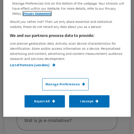
kunt monitoren. Het verbetert niet
Manage Preferences link on the bottom of the webpage. Your choices will
have effect within our Website. For more details, refer to our Privacy
alleen de dagelijkse zorgpraktijk, maar
Policy.
Privacy Statement
versterkt ook jouw zeggenschap
Would you rather not? Then we only place essential and statistical
cookies, these do not record any data about you as a person
omdat het model rekening houdt met
We and our partners process data to provide:
de individuele ervaring van
Registreren
Use precise geolocation data. Actively scan device characteristics for
verpleegkundigen.
identification. Store and/or access information on a device. Personalised
Wil je dit artikel lezen?
advertising and content, advertising and content measurement, audience
research and services development.
List of Partners (vendors)
Maak gratis een account aan en lees 2
…
artikelen gratis per maand
Manage Preferences
Al een account of abonnement?
Log dan in
Reject All
I Accept
Wat
is
je
e-