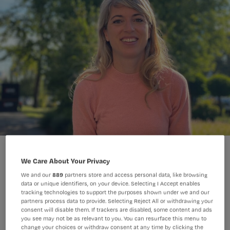
Carmen van der Mark bedacht een meetinstrument om de balans
tussen beschikbare medewerkers en werkzaamheden te meten.
We Care About Your Privacy
Eigen foto
Foto:
We and our
889
partners store and access personal data, like browsing
data or unique identifiers, on your device. Selecting I Accept enables
tracking technologies to support the purposes shown under we and our
De NPASS is een meetinstrument
partners process data to provide. Selecting Reject All or withdrawing your
consent will disable them. If trackers are disabled, some content and ads
waarmee je de benodigde bezetting
you see may not be as relevant to you. You can resurface this menu to
change your choices or withdraw consent at any time by clicking the