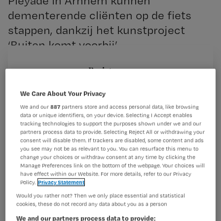
Pleyade in Arnhem kunnen
dementerende cliënten op de fiets
stappen, dankzij het kunstproject
‘Buiten komt voorbij’.
Registreren
Wil je dit artikel lezen?
In de zorginstelling staan twee omafietsen klaar, waar
We Care About Your Privacy
dementerende cliënten op kunnen stappen. Voor hen
We and our
887
partners store and access personal data, like browsing
Maak gratis een account aan en lees 2
…
data or unique identifiers, on your device. Selecting I Accept enables
artikelen gratis per maand
tracking technologies to support the purposes shown under we and our
partners process data to provide. Selecting Reject All or withdrawing your
consent will disable them. If trackers are disabled, some content and ads
Al een account of abonnement?
Log dan in
you see may not be as relevant to you. You can resurface this menu to
change your choices or withdraw consent at any time by clicking the
Manage Preferences link on the bottom of the webpage. Your choices will
have effect within our Website. For more details, refer to our Privacy
Policy.
Privacy Statement
Wat
is
Would you rather not? Then we only place essential and statistical
cookies, these do not record any data about you as a person
je
We and our partners process data to provide:
e-