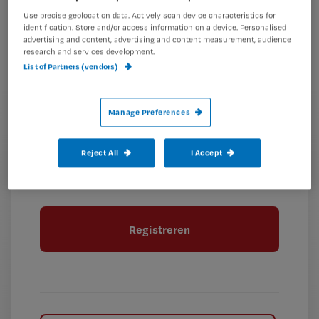
Kies
mailadres?
Use precise geolocation data. Actively scan device characteristics for
identification. Store and/or access information on a device. Personalised
je
*
advertising and content, advertising and content measurement, audience
wachtwoord
research and services development.
List of Partners (vendors)
G
Ontvang 2x per week de Nursing nieuwsbrief
e
Manage Preferences
G
Ik geef Springer Media B.V. toestemming om
e
mij per e-mail op de hoogte te houden.
e
n
?
e
t
Reject All
I Accept
n
i
?
Meer informatie over uw privacy
t
t
i
e
t
l
e
l
?