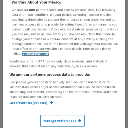
Radboud in Nijmegen hebben, in
We Care About Your Privacy
nauwe samenwerking met IT-
We and our
889
partners store and access personal data, like browsing
data or unique identifiers, on your device. Selecting I Accept enables
specialisten, een nieuw systeem
tracking technologies to support the purposes shown under we and our
partners process data to provide. Selecting Reject All or withdrawing your
ontwikkeld dat controleert of bloed
consent will disable them. If trackers are disabled, some content and ads
you see may not be as relevant to you. You can resurface this menu to
en/of bloedproducten die aan een
change your choices or withdraw consent at any time by clicking the
Manage Preferences link on the bottom of the webpage. Your choices will
patiënt worden toegediend wel bij de
Registreren
have effect within our Website. For more details, refer to our Privacy
patiënt passen.
Policy.
Privacy Statement
Wil je dit artikel lezen?
Would you rather not? Then we only place essential and statistical
cookies, these do not record any data about you as a person
Maak gratis een account aan en lees 2
…
We and our partners process data to provide:
artikelen gratis per maand
Use precise geolocation data. Actively scan device characteristics for
identification. Store and/or access information on a device. Personalised
Al een account of abonnement?
Log dan in
advertising and content, advertising and content measurement, audience
research and services development.
List of Partners (vendors)
Wat
is
Manage Preferences