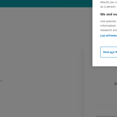
Would you ra
as a person
We and ou
Use precise 
information 
research an
List of Part
Manage P
…
M
Wat