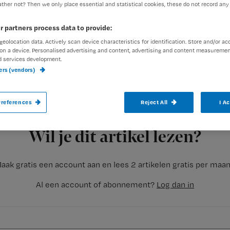
ther not? Then we only place essential and statistical cookies, these do not record any
r partners process data to provide:
geolocation data. Actively scan device characteristics for identification. Store and/or ac
on a device. Personalised advertising and content, advertising and content measuremen
d services development.
ners (vendors)
Integrative Medicine is een nieuw zorgco
Staten. Hierbij wordt ervan uitgegaan dat 
references
Reject All
I A
meer factoren belangrijk zijn dan alleen
Registreren
bijvoorbeeld aan leefstijl en preventie, h
Wil je dit artikel lezen?
aak gratis een account aan en lees 2 artikelen gratis per maa
Al een account of abonnement?
Log dan in