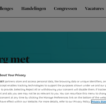
llenges
Handelingen
Congressen
Vacatures
rg met
ine’
bout Your Privacy
887
partners store and access personal data, like browsing data or unique identifiers, on
Accept enables tracking technologies to support the purposes shown under we and our 
 to provide. Selecting Reject All or withdrawing your consent will disable them. If tracker
t and ads you see may not be as relevant to you. You can resurface this menu to chan
consent at any time by clicking the Manage Preferences link on the bottom of the webp
have effect within our Website. For more details, refer to our Privacy Policy.
Privacy Sta