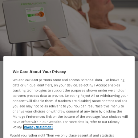
We Care About Your Privacy
We and our
889
partners store and access personal data, like browsing
data or unique identifiers, on your device. Selecting I Accept enables
tracking technologies to support the purposes shown under we and our
Een nieuwe, kleine scanner kan met
partners process data to provide. Selecting Reject All or withdrawing your
consent will disable them. If trackers are disabled, some content and ads
een strip op het voorhoofd binnen een
you see may not be as relevant to you. You can resurface this menu to
change your choices or withdraw consent at any time by clicking the
minuut vaststellen of een patiënt een
Manage Preferences link on the bottom of the webpage. Your choices will
delier heeft. De DeltaScan is
have effect within our Website. For more details, refer to our Privacy
Policy.
Privacy Statement
ontwikkeld door het UMC Utrecht en
Registreren
Would you rather not? Then we only place essential and statistical