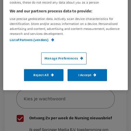
het bedrijf Prolira. Deze maand neemt
cookies, these do not record any data about you as a person
Wil je dit artikel lezen?
het UMC Utrecht de
We and our partners process data to provide:
Maak gratis een account aan en lees 2
Use precise geolocation data. Actively scan device characteristics for
…
identification. Store and/or access information on a device. Personalised
artikelen gratis per maand
advertising and content, advertising and content measurement, audience
research and services development.
Al een account of abonnement?
Log dan in
List of Partners (vendors)
Manage Preferences
Wat
is
je
Reject All
I Accept
e-
Kies
mailadres?
je
*
wachtwoord
G
Ontvang 2x per week de Nursing nieuwsbrief
e
G
Ik geef Springer Media B.V. toestemming om
e