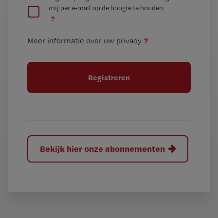
mij per e-mail op de hoogte te houden.
e
n
?
e
t
n
i
?
Meer informatie over uw privacy
t
t
i
e
t
l
e
l
?
Bekijk hier onze abonnementen