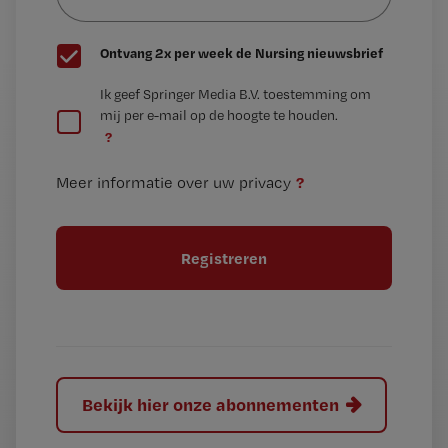
wachtwoord
G
Ontvang 2x per week de Nursing nieuwsbrief
e
G
Ik geef Springer Media B.V. toestemming om
e
mij per e-mail op de hoogte te houden.
e
n
?
e
t
n
i
?
Meer informatie over uw privacy
t
t
i
e
t
l
e
l
?
Bekijk hier onze abonnementen