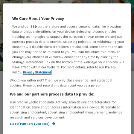
We Care About Your Privacy
We and our
889
partners store and access personal data, like browsing
data or unique identifiers, on your device. Selecting I Accept enables
tracking technologies to support the purposes shown under we and our
partners process data to provide. Selecting Reject All or withdrawing your
consent will disable them. If trackers are disabled, some content and ads
you see may not be as relevant to you. You can resurface this menu to
change your choices or withdraw consent at any time by clicking the
Manage Preferences link on the bottom of the webpage. Your choices will
have effect within our Website. For more details, refer to our Privacy
Policy.
Privacy Statement
Nieuwe technologie voor verpleegkundigen niet altijd succesvol
Would you rather not? Then we only place essential and statistical
cookies, these do not record any data about you as a person
We and our partners process data to provide:
Use precise geolocation data. Actively scan device characteristics for
De manier waarop nieuwe
identification. Store and/or access information on a device. Personalised
technologieën aan verpleegkundigen
advertising and content, advertising and content measurement, audience
research and services development.
worden geïntroduceerd is voor
List of Partners (vendors)
verbetering vatbaar. Belangrijkste