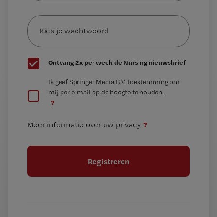
e-
Kies
mailadres?
je
*
wachtwoord
G
Ontvang 2x per week de Nursing nieuwsbrief
e
G
Ik geef Springer Media B.V. toestemming om
e
mij per e-mail op de hoogte te houden.
e
n
?
e
t
n
i
?
Meer informatie over uw privacy
t
t
i
e
t
l
e
l
?