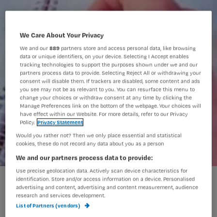
We Care About Your Privacy
We and our
889
partners store and access personal data, like browsing
data or unique identifiers, on your device. Selecting I Accept enables
tracking technologies to support the purposes shown under we and our
partners process data to provide. Selecting Reject All or withdrawing your
consent will disable them. If trackers are disabled, some content and ads
you see may not be as relevant to you. You can resurface this menu to
change your choices or withdraw consent at any time by clicking the
Manage Preferences link on the bottom of the webpage. Your choices will
have effect within our Website. For more details, refer to our Privacy
Policy.
Privacy Statement
Would you rather not? Then we only place essential and statistical
cookies, these do not record any data about you as a person
We and our partners process data to provide:
Use precise geolocation data. Actively scan device characteristics for
Nieuwe website voor BIG-register
identification. Store and/or access information on a device. Personalised
advertising and content, advertising and content measurement, audience
research and services development.
List of Partners (vendors)