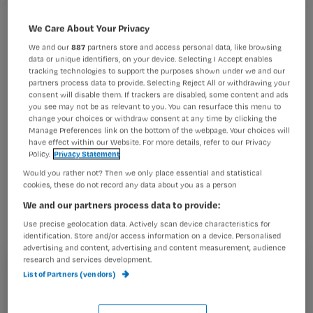
We Care About Your Privacy
We and our
887
partners store and access personal data, like browsing
data or unique identifiers, on your device. Selecting I Accept enables
tracking technologies to support the purposes shown under we and our
partners process data to provide. Selecting Reject All or withdrawing your
consent will disable them. If trackers are disabled, some content and ads
you see may not be as relevant to you. You can resurface this menu to
change your choices or withdraw consent at any time by clicking the
Manage Preferences link on the bottom of the webpage. Your choices will
have effect within our Website. For more details, refer to our Privacy
Policy.
Privacy Statement
Would you rather not? Then we only place essential and statistical
cookies, these do not record any data about you as a person
We and our partners process data to provide:
Conny denkt na over de vraag wie de
Use precise geolocation data. Actively scan device characteristics for
norm voor de hedendaagse zorg stelt.
identification. Store and/or access information on a device. Personalised
advertising and content, advertising and content measurement, audience
research and services development.
Registreren
List of Partners (vendors)
En paar dagen geleden stelde een familielid van een
Wil je dit artikel lezen?
cliënt mij de volgende vraag; wie stelt de norm van de