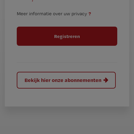
e
t
n
i
?
Meer informatie over uw privacy
t
t
i
e
t
l
e
l
?
Bekijk hier onze abonnementen