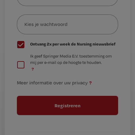
je
e-
Kies
mailadres?
je
*
wachtwoord
G
Ontvang 2x per week de Nursing nieuwsbrief
e
G
Ik geef Springer Media B.V. toestemming om
e
mij per e-mail op de hoogte te houden.
e
n
?
e
t
n
i
?
Meer informatie over uw privacy
t
t
i
e
t
l
e
l
?