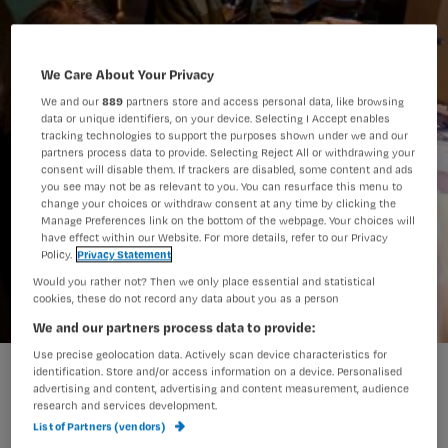
We Care About Your Privacy
We and our
889
partners store and access personal data, like browsing
data or unique identifiers, on your device. Selecting I Accept enables
tracking technologies to support the purposes shown under we and our
partners process data to provide. Selecting Reject All or withdrawing your
consent will disable them. If trackers are disabled, some content and ads
you see may not be as relevant to you. You can resurface this menu to
change your choices or withdraw consent at any time by clicking the
Manage Preferences link on the bottom of the webpage. Your choices will
have effect within our Website. For more details, refer to our Privacy
Policy.
Privacy Statement
Would you rather not? Then we only place essential and statistical
cookies, these do not record any data about you as a person
We and our partners process data to provide:
Use precise geolocation data. Actively scan device characteristics for
Plan voor coöperatie wijkverpleegkundigen
identification. Store and/or access information on a device. Personalised
advertising and content, advertising and content measurement, audience
research and services development.
List of Partners (vendors)