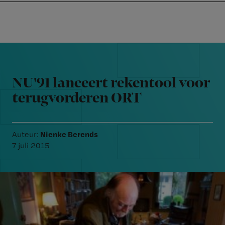
Nursing
W
Skip
Skip
Skip
voor
m
Inloggen
to
to
to
verpleegkundigen
wi
primary
main
footer
jo
navigation
content
Reader
st
Interactions
be
NU'91 lanceert rekentool voor
terugvorderen ORT
Nienke Berends
Auteur:
7 juli 2015