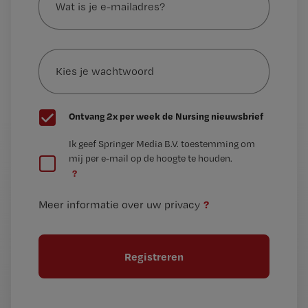
is
je
e-
Kies
mailadres?
je
*
wachtwoord
G
Ontvang 2x per week de Nursing nieuwsbrief
e
G
Ik geef Springer Media B.V. toestemming om
e
mij per e-mail op de hoogte te houden.
e
n
?
e
t
n
i
?
Meer informatie over uw privacy
t
t
i
e
t
l
e
l
?