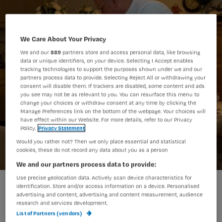
We Care About Your Privacy
We and our
889
partners store and access personal data, like browsing
data or unique identifiers, on your device. Selecting I Accept enables
tracking technologies to support the purposes shown under we and our
partners process data to provide. Selecting Reject All or withdrawing your
consent will disable them. If trackers are disabled, some content and ads
you see may not be as relevant to you. You can resurface this menu to
change your choices or withdraw consent at any time by clicking the
Manage Preferences link on the bottom of the webpage. Your choices will
have effect within our Website. For more details, refer to our Privacy
Policy.
Privacy Statement
Would you rather not? Then we only place essential and statistical
cookies, these do not record any data about you as a person
We and our partners process data to provide:
Use precise geolocation data. Actively scan device characteristics for
ANP-1000_25751159.jpg
identification. Store and/or access information on a device. Personalised
advertising and content, advertising and content measurement, audience
research and services development.
List of Partners (vendors)