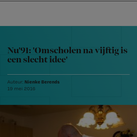
Nursing
W
Skip
Skip
Skip
voor
m
Inloggen
to
to
to
verpleegkundigen
wi
primary
main
footer
jo
navigation
content
Reader
st
Interactions
be
Nu'91: 'Omscholen na vijftig is
een slecht idee'
Nienke Berends
Auteur:
19 mei 2016