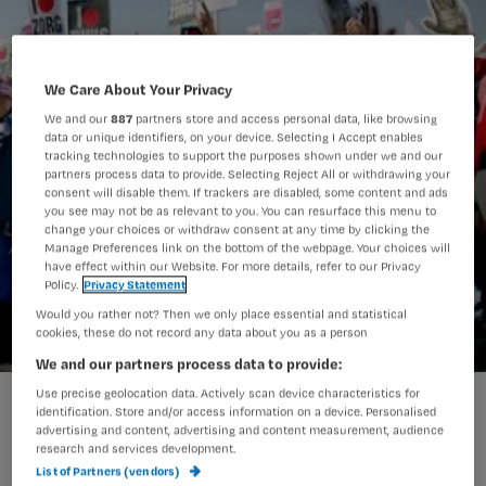
We Care About Your Privacy
We and our
887
partners store and access personal data, like browsing
data or unique identifiers, on your device. Selecting I Accept enables
tracking technologies to support the purposes shown under we and our
partners process data to provide. Selecting Reject All or withdrawing your
consent will disable them. If trackers are disabled, some content and ads
you see may not be as relevant to you. You can resurface this menu to
change your choices or withdraw consent at any time by clicking the
Manage Preferences link on the bottom of the webpage. Your choices will
have effect within our Website. For more details, refer to our Privacy
Policy.
Privacy Statement
Would you rather not? Then we only place essential and statistical
cookies, these do not record any data about you as a person
We and our partners process data to provide:
Use precise geolocation data. Actively scan device characteristics for
NU’91 steunt acties AbvakaboFNV niet
identification. Store and/or access information on a device. Personalised
advertising and content, advertising and content measurement, audience
research and services development.
List of Partners (vendors)