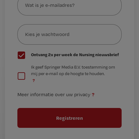
is
je
e-
Kies
mailadres?
je
*
wachtwoord
G
Ontvang 2x per week de Nursing nieuwsbrief
e
G
Ik geef Springer Media B.V. toestemming om
e
mij per e-mail op de hoogte te houden.
e
n
?
e
t
n
i
?
Meer informatie over uw privacy
t
t
i
e
t
l
e
l
?