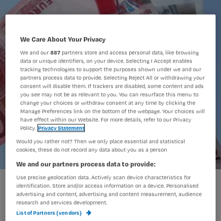
We Care About Your Privacy
We and our
887
partners store and access personal data, like browsing
data or unique identifiers, on your device. Selecting I Accept enables
tracking technologies to support the purposes shown under we and our
partners process data to provide. Selecting Reject All or withdrawing your
consent will disable them. If trackers are disabled, some content and ads
you see may not be as relevant to you. You can resurface this menu to
change your choices or withdraw consent at any time by clicking the
Manage Preferences link on the bottom of the webpage. Your choices will
have effect within our Website. For more details, refer to our Privacy
Policy.
Privacy Statement
Would you rather not? Then we only place essential and statistical
cookies, these do not record any data about you as a person
We and our partners process data to provide:
Use precise geolocation data. Actively scan device characteristics for
NU’91 wil geen nullijn zonder baangarantie
identification. Store and/or access information on a device. Personalised
advertising and content, advertising and content measurement, audience
research and services development.
List of Partners (vendors)