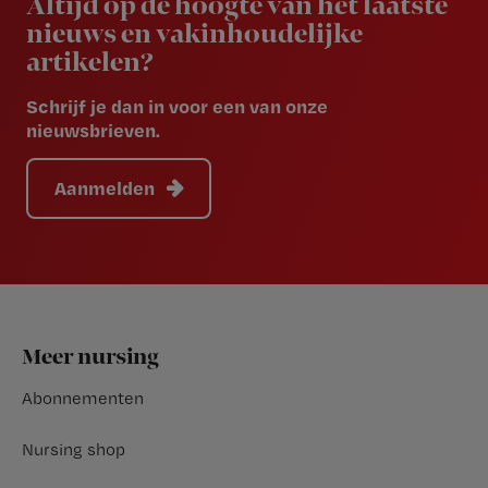
Altijd op de hoogte van het laatste
nieuws en vakinhoudelijke
artikelen?
Schrijf je dan in voor een van onze
nieuwsbrieven.
Aanmelden
Footer
Meer nursing
Abonnementen
Nursing shop