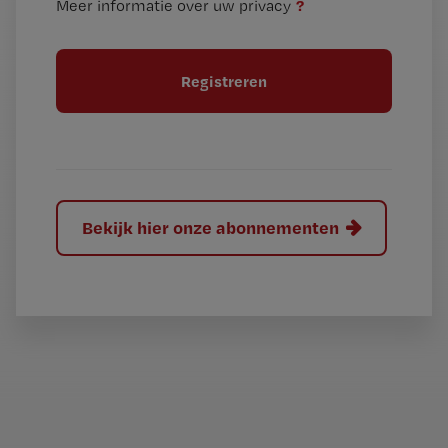
?
Meer informatie over uw privacy
t
t
i
e
t
l
e
l
?
Bekijk hier onze abonnementen