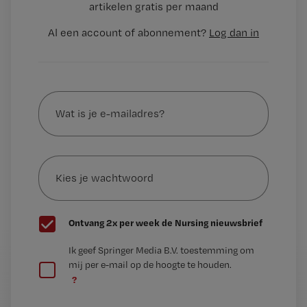
artikelen gratis per maand
Al een account of abonnement?
Log dan in
Wat
is
je
e-
Kies
mailadres?
je
*
wachtwoord
G
Ontvang 2x per week de Nursing nieuwsbrief
e
G
Ik geef Springer Media B.V. toestemming om
e
mij per e-mail op de hoogte te houden.
e
n
?
e
t
n
i