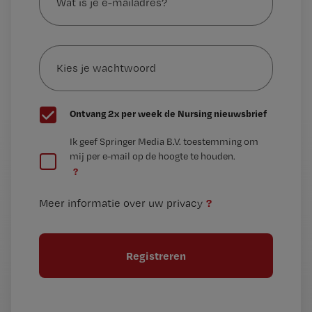
je
e-
Kies
mailadres?
je
*
wachtwoord
G
Ontvang 2x per week de Nursing nieuwsbrief
e
G
Ik geef Springer Media B.V. toestemming om
e
mij per e-mail op de hoogte te houden.
e
n
?
e
t
n
i
?
Meer informatie over uw privacy
t
t
i
e
t
l
e
l
?