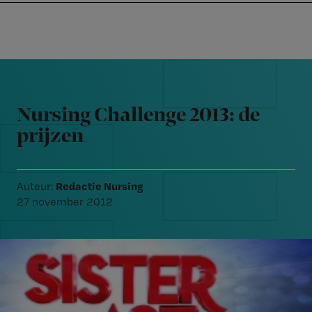
Nursing
W
Skip
Skip
Skip
voor
m
Inloggen
to
to
to
verpleegkundigen
wi
primary
main
footer
jo
navigation
content
Reader
st
Interactions
be
Nursing Challenge 2013: de
prijzen
Redactie Nursing
Auteur:
27 november 2012