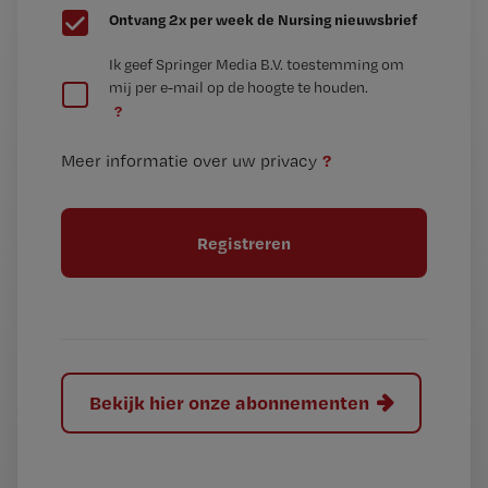
G
Ontvang 2x per week de Nursing nieuwsbrief
e
G
Ik geef Springer Media B.V. toestemming om
e
mij per e-mail op de hoogte te houden.
e
n
?
e
t
n
i
?
Meer informatie over uw privacy
t
t
i
e
t
l
e
l
?
Bekijk hier onze abonnementen