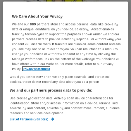
We Care About Your Privacy
We and our
889
partners store and access personal data, like browsing
data or unique identifiers, on your device. Selecting I Accept enables
tracking technologies to support the purposes shown under we and our
partners process data to provide. Selecting Reject All or withdrawing your
consent will disable them. If trackers are disabled, some content and ads
you see may not be as relevant to you. You can resurface this menu to
change your choices or withdraw consent at any time by clicking the
Manage Preferences link on the bottom of the webpage. Your choices will
have effect within our Website. For more details, refer to our Privacy
Nursing Challenge: wat valt er te winnen?
Policy.
Privacy Statement
Would you rather not? Then we only place essential and statistical
cookies, these do not record any data about you as a person
We and our partners process data to provide:
De verpleegkundige die de toetsen het
Use precise geolocation data. Actively scan device characteristics for
best heeft gemaakt en de finale met
identification. Store and/or access information on a device. Personalised
advertising and content, advertising and content measurement, audience
glans heeft doorstaan, wint de titel
research and services development.
Nursing Verpleegkundige van het Jaar
List of Partners (vendors)
2011. Maar wat nog meer?