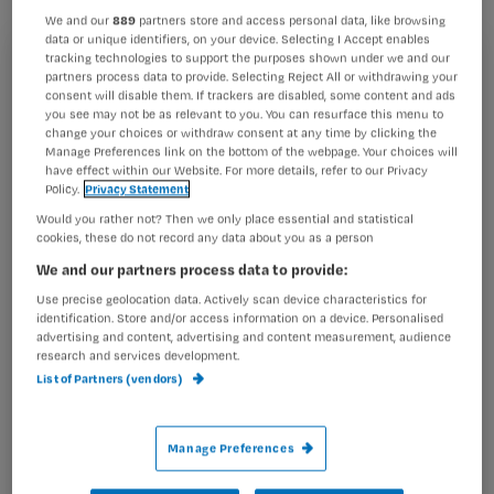
We and our
889
partners store and access personal data, like browsing
data or unique identifiers, on your device. Selecting I Accept enables
Hierin vind je het volgende:
tracking technologies to support the purposes shown under we and our
Registreren
partners process data to provide. Selecting Reject All or withdrawing your
De dertigplussers komen ons redden
consent will disable them. If trackers are disabled, some content and ads
Wil je dit artikel lezen?
you see may not be as relevant to you. You can resurface this menu to
Er dreigt een groot tekort aan verpleegkundigen, die
change your choices or withdraw consent at any time by clicking the
informatie vliegt ons om de oren. Vlaanderen
Manage Preferences link on the bottom of the webpage. Your choices will
Maak gratis een account aan en lees 2
…
have effect within our Website. For more details, refer to our Privacy
artikelen gratis per maand
Policy.
Privacy Statement
Would you rather not? Then we only place essential and statistical
Al een account of abonnement?
Log dan in
cookies, these do not record any data about you as a person
We and our partners process data to provide:
Use precise geolocation data. Actively scan device characteristics for
identification. Store and/or access information on a device. Personalised
Wat
advertising and content, advertising and content measurement, audience
is
research and services development.
je
List of Partners (vendors)
e-
Kies
mailadres?
Manage Preferences
je
*
wachtwoord