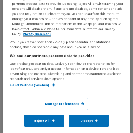
partners process data to provide. Selecting Reject All or withdrawing your
Het verpleegkundig evenement van het jaar!
consent will disable them. If trackers are disabled, some content and ads
Een energieke dag met uiteenlopende sessies, een
you see may not be as relevant to you. You can resurface this menu to
interactieve beursvloer, goodies, gadgets, accreditatie en
change your choices or withdraw consent at any time by clicking the
lekker eten en drinken. Fris je medische kennis op, daag
Manage Preferences link on the bottom of the webpage. Your choices will
have effect within our Website. For more details, refer to our Privacy
jezelf uit in inspirerende sessies, ontdek de laatste
Policy.
Privacy Statement
producten en diensten op de beursvloer en geniet van
Would you rather not? Then we only place essential and statistical
een educatieve dag uit met collega’s.
cookies, these do not record any data about you as a person
Statische banners
(bezoek onze stand op de Nursing
We and our partners process data to provide:
Experience):
Use precise geolocation data. Actively scan device characteristics for
identification. Store and/or access information on a device. Personalised
Formaat 320×100
advertising and content, advertising and content measurement, audience
research and services development.
Formaat 300×600
List of Partners (vendors)
Formaat 1070×225
Manage Preferences
Formaat 300×250
Statische banners
(Nursing Experience):
Reject All
I Accept
Formaat 320×100