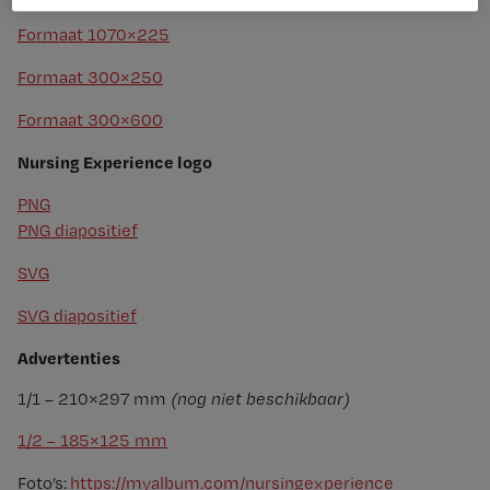
Formaat 1070×225
Formaat 300×250
Formaat 300×600
Nursing Experience logo
PNG
PNG diapositief
SVG
SVG diapositief
Advertenties
1/1 – 210×297 mm
(nog niet beschikbaar)
1/2 – 185×125 mm
Foto’s:
https://myalbum.com/nursingexperience