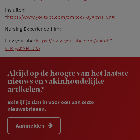
Insluiten:
”
https://www.youtube.com/embed/RJyXbYH_CnA
”
Nursing Experience film:
Link youtube:
https://www.youtube.com/watch?
v=RJyXbYH_CnA
Newsletter
Altijd op de hoogte van het laatste
nieuws en vakinhoudelijke
artikelen?
Schrijf je dan in voor een van onze
nieuwsbrieven.
Aanmelden