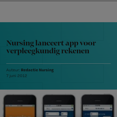
Nursing
W
Skip
Skip
Skip
voor
m
Inloggen
to
to
to
verpleegkundigen
wi
primary
main
footer
jo
navigation
content
Reader
st
Interactions
be
Nursing lanceert app voor
verpleegkundig rekenen
Redactie Nursing
Auteur:
7 juni 2012