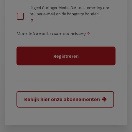
e
G
Ik geef Springer Media B.V. toestemming om
e
mij per e-mail op de hoogte te houden.
e
n
?
e
t
n
i
?
Meer informatie over uw privacy
t
t
i
e
t
l
e
l
?
Bekijk hier onze abonnementen