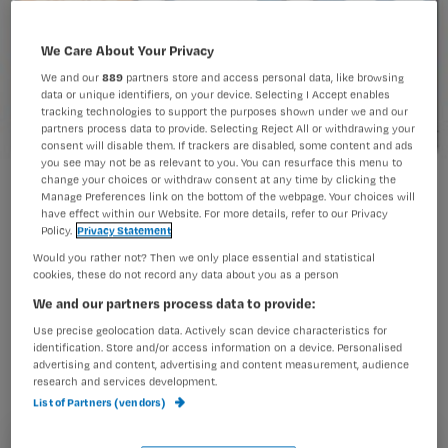
We Care About Your Privacy
We and our
889
partners store and access personal data, like browsing
data or unique identifiers, on your device. Selecting I Accept enables
tracking technologies to support the purposes shown under we and our
partners process data to provide. Selecting Reject All or withdrawing your
consent will disable them. If trackers are disabled, some content and ads
you see may not be as relevant to you. You can resurface this menu to
change your choices or withdraw consent at any time by clicking the
Nursing lanceert app voor verpleegkundig rekenen
Manage Preferences link on the bottom of the webpage. Your choices will
have effect within our Website. For more details, refer to our Privacy
Policy.
Privacy Statement
Would you rather not? Then we only place essential and statistical
Nursing lanceert komende week een
cookies, these do not record any data about you as a person
We and our partners process data to provide:
iPhone-app voor verpleegkundig
Use precise geolocation data. Actively scan device characteristics for
rekenen: de Nursing Calculator.
identification. Store and/or access information on a device. Personalised
advertising and content, advertising and content measurement, audience
research and services development.
List of Partners (vendors)