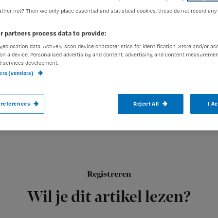
ther not? Then we only place essential and statistical cookies, these do not record any
Max Herold
2 maart 2010
Auteur:
r partners process data to provide:
geolocation data. Actively scan device characteristics for identification. Store and/or ac
on a device. Personalised advertising and content, advertising and content measuremen
d services development.
ners (vendors)
Aangifte doen bij agressie, en waarom v
references
Reject All
I A
Inhoud Nursing maart 2010
Aangifte bij agressie: gewoon dóen
Registreren
Tweederde van het personeel met een publieke taak krijgt w
Wil je dit artikel lezen?