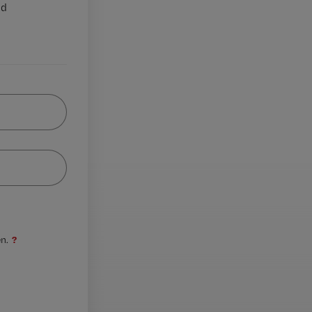
nd
?
n.