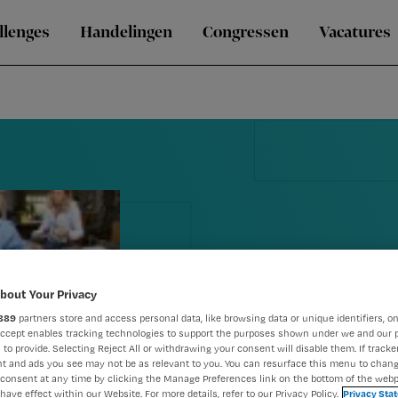
llenges
Handelingen
Congressen
Vacatures
bout Your Privacy
889
partners store and access personal data, like browsing data or unique identifiers, on
Accept enables tracking technologies to support the purposes shown under we and our 
 to provide. Selecting Reject All or withdrawing your consent will disable them. If tracker
Nursing maa
t and ads you see may not be as relevant to you. You can resurface this menu to chan
consent at any time by clicking the Manage Preferences link on the bottom of the webp
have effect within our Website. For more details, refer to our Privacy Policy.
Privacy Sta