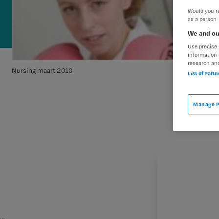
Would you ra
as a person
We and ou
Use precise 
information 
research an
Nursing maart 2010
List of Part
Manage P
…