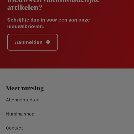
nieuws en vakinhoudelijke
artikelen?
Schrijf je dan in voor een van onze
nieuwsbrieven.
Aanmelden
Footer
Meer nursing
Abonnementen
Nursing shop
Contact