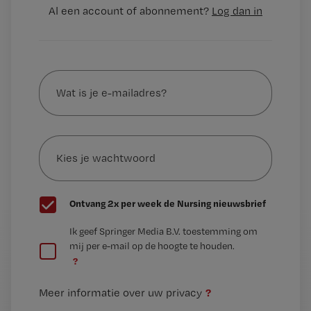
Al een account of abonnement?
Log dan in
Wat
is
je
e-
Kies
mailadres?
je
*
wachtwoord
G
Ontvang 2x per week de Nursing nieuwsbrief
e
G
Ik geef Springer Media B.V. toestemming om
e
mij per e-mail op de hoogte te houden.
e
n
?
e
t
n
i
?
Meer informatie over uw privacy
t
t