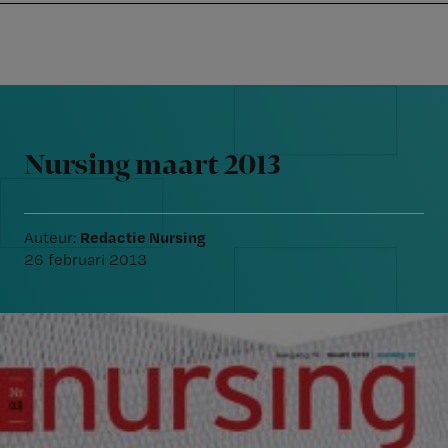
Nursing
W
Skip
Skip
Skip
voor
m
Inloggen
to
to
to
verpleegkundigen
wi
primary
main
footer
jo
navigation
content
Reader
st
Interactions
be
Nursing maart 2013
Redactie Nursing
Auteur:
26 februari 2013