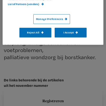
List of Partners (vendors)
Nursing november 2010
Manage Preferences
Reject All
I Accept
Verpleegkundigen en rekenen,
verpleegkundige schoenen en
voetproblemen,
palliatieve wondzorg bij borstkanker.
De links behorende bij de artikelen
uit het november nummer
#Actueel NL
Links:
Registreren
–
Verpleegkundige functie HBO-VGG veelbelovend