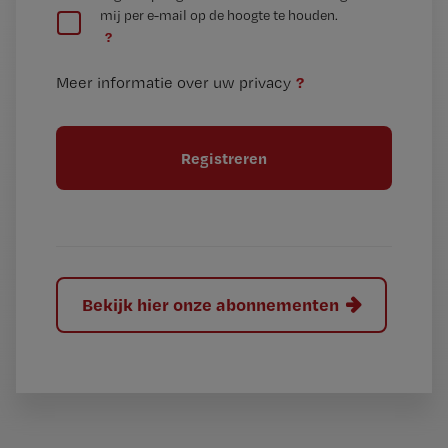
mij per e-mail op de hoogte te houden.
e
n
?
e
t
n
i
?
Meer informatie over uw privacy
t
t
i
e
t
l
e
l
?
Bekijk hier onze abonnementen