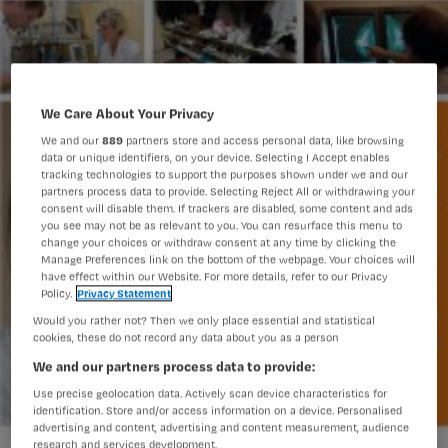
We Care About Your Privacy
We and our
889
partners store and access personal data, like browsing
data or unique identifiers, on your device. Selecting I Accept enables
tracking technologies to support the purposes shown under we and our
partners process data to provide. Selecting Reject All or withdrawing your
consent will disable them. If trackers are disabled, some content and ads
you see may not be as relevant to you. You can resurface this menu to
change your choices or withdraw consent at any time by clicking the
Manage Preferences link on the bottom of the webpage. Your choices will
have effect within our Website. For more details, refer to our Privacy
Policy.
Privacy Statement
Would you rather not? Then we only place essential and statistical
cookies, these do not record any data about you as a person
We and our partners process data to provide:
Use precise geolocation data. Actively scan device characteristics for
identification. Store and/or access information on a device. Personalised
advertising and content, advertising and content measurement, audience
research and services development.