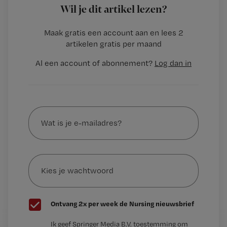
Wil je dit artikel lezen?
–
Medicatieveiligheid thuiszorg ‘zorgwekkend’
–
Diabetesmedicijn
Maak gratis een account aan en lees 2
…
artikelen gratis per maand
Al een account of abonnement?
Log dan in
Wat
is
je
e-
Kies
mailadres?
je
*
wachtwoord
G
Ontvang 2x per week de Nursing nieuwsbrief
e
G
Ik geef Springer Media B.V. toestemming om
e