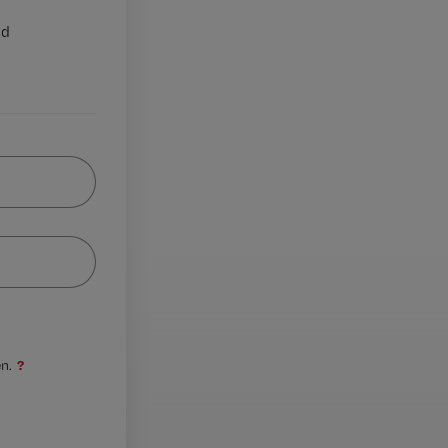
nd
?
n.