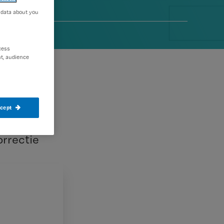
 data about you
er 2011
cess
t, audience
ccept
orrectie
e iets kwijt