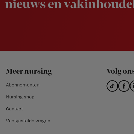
nieuws en vakinhoudel
Footer
Meer nursing
Volg on
Abonnementen
Nursing shop
Contact
Veelgestelde vragen