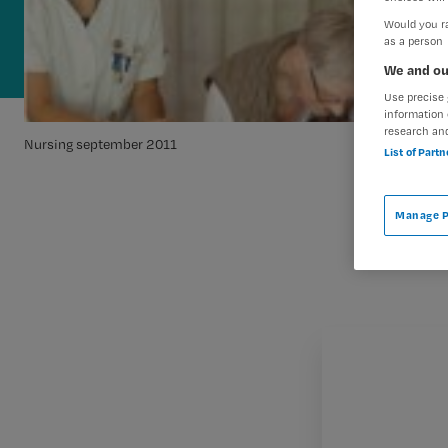
Would you ra
as a person
We and ou
Use precise 
information 
research an
Nursing september 2011
List of Part
Manage P