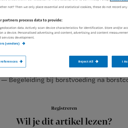
ther not? Then we only place essential and statistical cookies, these do not record any
Redactie Nursing
5 septemb
Auteur:
r partners process data to provide:
geolocation data. Actively scan device characteristics for identification. Store and/or ac
on a device. Personalised advertising and content, advertising and content measuremen
d services development.
ners (vendors)
— Oog voor de mantelzorger
references
Reject All
I A
— Tips en trucs bij mobiliseren
— Begeleiding bij borstvoeding na borstc
Geef ons feedback!
Registreren
We zijn benieuwd wat je vind van dit nummer van Nursing. Wil j
Wil je dit artikel lezen?