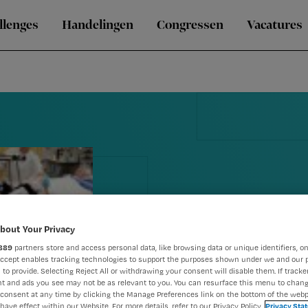
llenges
Handelingen
Congressen
Vacatures
bout Your Privacy
889
partners store and access personal data, like browsing data or unique identifiers, on
Accept enables tracking technologies to support the purposes shown under we and our 
 to provide. Selecting Reject All or withdrawing your consent will disable them. If tracker
Nursing sep
t and ads you see may not be as relevant to you. You can resurface this menu to chan
consent at any time by clicking the Manage Preferences link on the bottom of the webp
have effect within our Website. For more details, refer to our Privacy Policy.
Privacy Sta