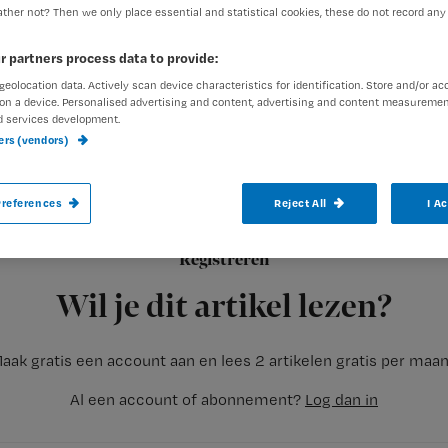
ther not? Then we only place essential and statistical cookies, these do not record any
r partners process data to provide:
geolocation data. Actively scan device characteristics for identification. Store and/or ac
on a device. Personalised advertising and content, advertising and content measuremen
d services development.
ners (vendors)
De Nederlandse Vereniging van Praktijko
geding aan tegen de Landelijke Huisartse
Huisartsenposten Nederland (VHN). Via de
references
Reject All
I A
de onderhandelingstafel van het cao-over
Registreren
Wil je dit artikel lezen?
aak gratis een account aan en lees 2 artikelen gratis per maa
Al een account of abonnement?
Log dan in