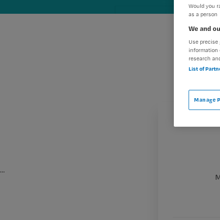
Would you ra
as a person
We and ou
Use precise 
information 
research an
List of Part
Manage P
…
M