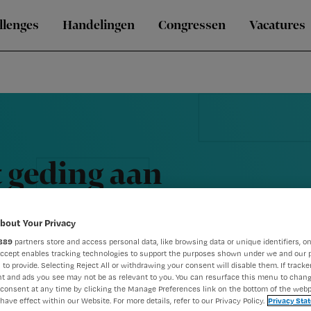
llenges
Handelingen
Congressen
Vacatures
 geding aan
bout Your Privacy
889
partners store and access personal data, like browsing data or unique identifiers, on
Accept enables tracking technologies to support the purposes shown under we and our 
 to provide. Selecting Reject All or withdrawing your consent will disable them. If tracker
t and ads you see may not be as relevant to you. You can resurface this menu to chan
consent at any time by clicking the Manage Preferences link on the bottom of the webp
have effect within our Website. For more details, refer to our Privacy Policy.
Privacy Sta