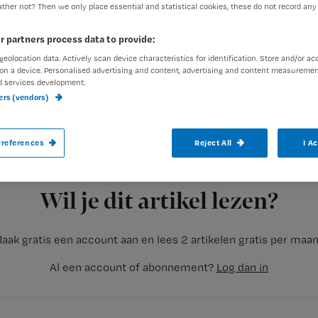
ther not? Then we only place essential and statistical cookies, these do not record any
r partners process data to provide:
geolocation data. Actively scan device characteristics for identification. Store and/or ac
We werken in de wondzorg met allerlei 
on a device. Personalised advertising and content, advertising and content measuremen
d services development.
producten. Het is lastig om een objectie
ners (vendors)
model dat het kiezen objectiveert.
references
Reject All
I A
Registreren
In de wondzorg spelen nogal wat
Wil je dit artikel lezen?
aak gratis een account aan en lees 2 artikelen gratis per maa
Al een account of abonnement?
Log dan in