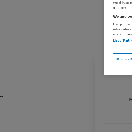
Would you ra
as a person
We and ou
Use precise 
information 
research an
List of Part
Manage P
…
M