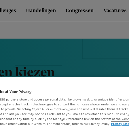
llenges
Handelingen
Congressen
Vacatures
en kiezen
bout Your Privacy
889
partners store and access personal data, like browsing data or unique identifiers, on
Accept enables tracking technologies to support the purposes shown under we and our 
 to provide. Selecting Reject All or withdrawing your consent will disable them. If tracker
t and ads you see may not be as relevant to you. You can resurface this menu to chan
consent at any time by clicking the Manage Preferences link on the bottom of the webp
have effect within our Website. For more details, refer to our Privacy Policy.
Privacy Sta