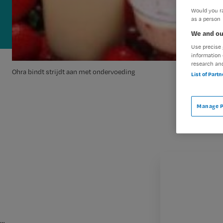
Would you ra
as a person
We and ou
Use precise 
information 
research an
Ohra bindt strijdt aan met ondervoeding
List of Part
Manage P
…