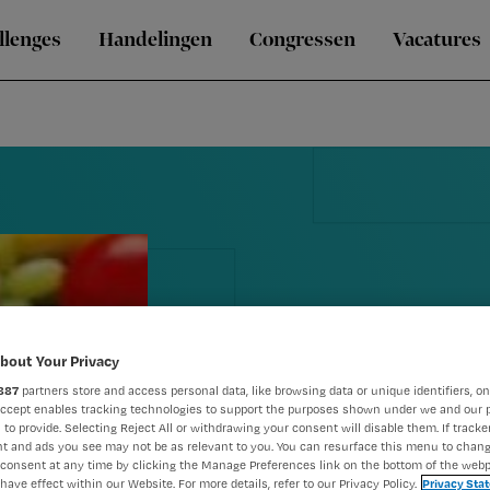
llenges
Handelingen
Congressen
Vacatures
bout Your Privacy
887
partners store and access personal data, like browsing data or unique identifiers, on
Ohra bindt s
Accept enables tracking technologies to support the purposes shown under we and our 
 to provide. Selecting Reject All or withdrawing your consent will disable them. If tracker
ondervoedi
t and ads you see may not be as relevant to you. You can resurface this menu to chan
consent at any time by clicking the Manage Preferences link on the bottom of the webp
have effect within our Website. For more details, refer to our Privacy Policy.
Privacy Sta