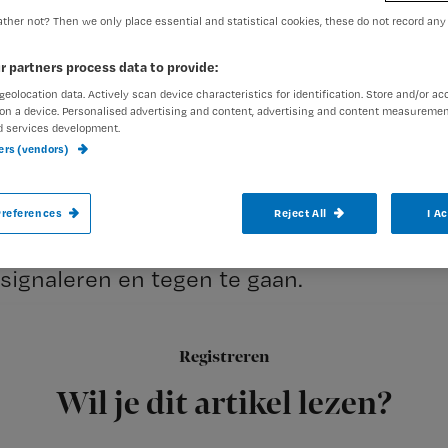
ther not? Then we only place essential and statistical cookies, these do not record any
Redactie Nursing
15 maart 2
Auteur:
r partners process data to provide:
geolocation data. Actively scan device characteristics for identification. Store and/or ac
on a device. Personalised advertising and content, advertising and content measuremen
d services development.
ners (vendors)
Zorgverzekeraar Ohra start samen met vo
references
Reject All
I A
ziekenhuizen in de Randstad een proefpr
signaleren en tegen te gaan.
Registreren
Uit landelijk onderzoek bleek vorig jaar dat in het zieke
Wil je dit artikel lezen?