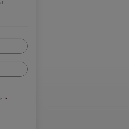
nd
?
n.