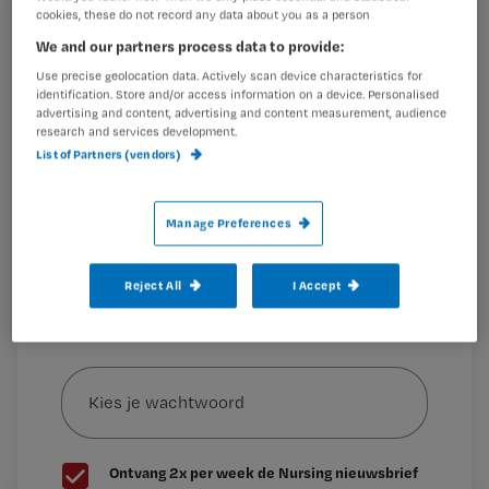
verpleegkundigen nemen onvoldoende
Registreren
cookies, these do not record any data about you as a person
hersteltijd.’
We and our partners process data to provide:
Wil je dit artikel lezen?
Use precise geolocation data. Actively scan device characteristics for
identification. Store and/or access information on a device. Personalised
Maak gratis een account aan en lees 2
…
advertising and content, advertising and content measurement, audience
artikelen gratis per maand
research and services development.
List of Partners (vendors)
Al een account of abonnement?
Log dan in
Manage Preferences
Wat
is
Reject All
I Accept
je
e-
Kies
mailadres?
je
*
wachtwoord
G
Ontvang 2x per week de Nursing nieuwsbrief