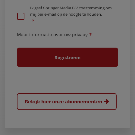
e
G
Ik geef Springer Media B.V. toestemming om
e
mij per e-mail op de hoogte te houden.
e
n
?
e
t
n
i
?
Meer informatie over uw privacy
t
t
i
e
t
l
e
l
?
Bekijk hier onze abonnementen