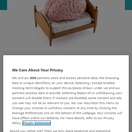
Hoge werkdruk, personeelstekorten,
We Care About Your Privacy
inspelen op acute situaties die ook
We and our
889
partners store and access personal data, like browsing
data or unique identifiers, on your device. Selecting I Accept enables
nog eens dramatisch kunnen zijn. Het
tracking technologies to support the purposes shown under we and our
partners process data to provide. Selecting Reject All or withdrawing your
verpleegkundig beroep gaat vaak
consent will disable them. If trackers are disabled, some content and ads
you see may not be as relevant to you. You can resurface this menu to
gepaard met stress. Wat kun je
change your choices or withdraw consent at any time by clicking the
daaraan doen? ‘Stress is niet altijd het
Manage Preferences link on the bottom of the webpage. Your choices will
have effect within our Website. For more details, refer to our Privacy
grootste probleem; veel
Policy.
Privacy Statement
Would you rather not? Then we only place essential and statistical