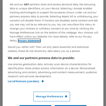
ouderenzorg kan overkomen.
We and our
887
partners store and access personal data, like browsing
data or unique identifiers, on your device. Selecting I Accept enables
tracking technologies to support the purposes shown under we and our
Registreren
partners process data to provide. Selecting Reject All or withdrawing your
consent will disable them. If trackers are disabled, some content and ads
Wil je dit artikel lezen?
you see may not be as relevant to you. You can resurface this menu to
Nu de aandeelbeurzen
zo spectaculair in elkaar donderen
,
change your choices or withdraw consent at any time by clicking the
veer ik juist op. Want het
Manage Preferences link on the bottom of the webpage. Your choices will
Maak gratis een account aan en lees 2
…
have effect within our Website. For more details, refer to our Privacy
artikelen gratis per maand
Policy.
Privacy Statement
Would you rather not? Then we only place essential and statistical
Al een account of abonnement?
Log dan in
cookies, these do not record any data about you as a person
We and our partners process data to provide:
Use precise geolocation data. Actively scan device characteristics for
identification. Store and/or access information on a device. Personalised
Wat
advertising and content, advertising and content measurement, audience
is
research and services development.
je
List of Partners (vendors)
e-
Kies
mailadres?
Manage Preferences
je
*
wachtwoord