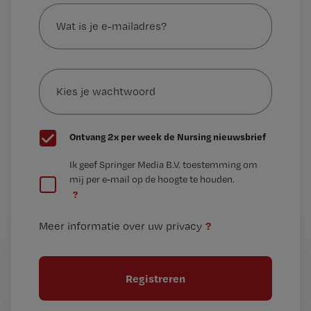
Wat
is
je
e-
Kies
mailadres?
je
*
wachtwoord
G
Ontvang 2x per week de Nursing nieuwsbrief
e
G
Ik geef Springer Media B.V. toestemming om
e
mij per e-mail op de hoogte te houden.
e
n
?
e
t
n
i
?
Meer informatie over uw privacy
t
t
i
e
t
l
e
l