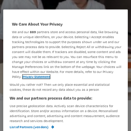
We Care About Your Privacy
We and our
889
partners store and access personal data, like browsing
data or unique identifiers, on your device. Selecting I Accept enables
tracking technologies to support the purposes shown under we and our
partners process data to provide. Selecting Reject All or withdrawing your
consent will disable them. If trackers are disabled, some content and ads
you see may not be as relevant to you. You can resurface this menu to
change your choices or withdraw consent at any time by clicking the
Manage Preferences link on the bottom of the webpage. Your choices will
have effect within our Website. For more details, refer to our Privacy
Policy.
Privacy Statement
Would you rather not? Then we only place essential and statistical
cookies, these do not record any data about you as a person
We and our partners process data to provide:
Use precise geolocation data. Actively scan device characteristics for
Onderhandelingen cao ziekenhuizen gestart
identification. Store and/or access information on a device. Personalised
advertising and content, advertising and content measurement, audience
research and services development.
List of Partners (vendors)