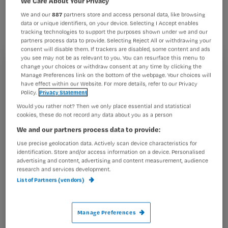
We Care About Your Privacy
Ondersteuning vanuit het
We and our
887
partners store and access personal data, like browsing
management is daarom van groot
data or unique identifiers, on your device. Selecting I Accept enables
tracking technologies to support the purposes shown under we and our
belang, maar daarin schieten we nog
partners process data to provide. Selecting Reject All or withdrawing your
te kort.’
consent will disable them. If trackers are disabled, some content and ads
you see may not be as relevant to you. You can resurface this menu to
Registreren
change your choices or withdraw consent at any time by clicking the
Manage Preferences link on the bottom of the webpage. Your choices will
have effect within our Website. For more details, refer to our Privacy
Wil je dit artikel lezen?
Policy.
Privacy Statement
Dat stelt Jet Bussemaker in een interview met
Would you rather not? Then we only place essential and statistical
Maak gratis een account aan en lees 2
…
cookies, these do not record any data about you as a person
artikelen gratis per maand
We and our partners process data to provide:
Al een account of abonnement?
Log dan in
Use precise geolocation data. Actively scan device characteristics for
identification. Store and/or access information on a device. Personalised
advertising and content, advertising and content measurement, audience
research and services development.
List of Partners (vendors)
Wat
is
je
Manage Preferences
e-