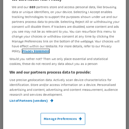
zich te melden als zij minimaal tien
We and our
889
partners store and access personal data, like browsing
jaar nachtdiensten hebben gedraaid.
data or unique identifiers, on your device. Selecting I Accept enables
tracking technologies to support the purposes shown under we and our
De vakcentrale doet dit omdat in
partners process data to provide. Selecting Reject All or withdrawing your
consent will disable them. If trackers are disabled, some content and ads
Denemarken borstkanker in verband
Registreren
you see may not be as relevant to you. You can resurface this menu to
met nachtwerk als ‘mogelijke
change your choices or withdraw consent at any time by clicking the
Wil je dit artikel lezen?
Manage Preferences link on the bottom of the webpage. Your choices will
beroepsziekte’ wordt gezien. Hier
have effect within our Website. For more details, refer to our Privacy
Policy.
Privacy Statement
Maak gratis een account aan en lees 2
…
Would you rather not? Then we only place essential and statistical
artikelen gratis per maand
cookies, these do not record any data about you as a person
Al een account of abonnement?
Log dan in
We and our partners process data to provide:
Use precise geolocation data. Actively scan device characteristics for
identification. Store and/or access information on a device. Personalised
advertising and content, advertising and content measurement, audience
Wat
research and services development.
List of Partners (vendors)
is
je
e-
Manage Preferences
Kies
mailadres?