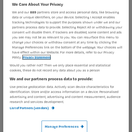
vier nieuwe vaccins tegen
We Care About Your Privacy
waterpokken, baarmoederhalskanker,
We and our
889
partners store and access personal data, like browsing
data or unique identifiers, on your device. Selecting I Accept enables
hepatitis B en diarree door het
tracking technologies to support the purposes shown under we and our
partners process data to provide. Selecting Reject All or withdrawing your
rotavirus in het
consent will disable them. If trackers are disabled, some content and ads
rijksvaccinatieprogramma moeten
you see may not be as relevant to you. You can resurface this menu to
change your choices or withdraw consent at any time by clicking the
worden opgenomen.
Manage Preferences link on the bottom of the webpage. Your choices will
have effect within our Website. For more details, refer to our Privacy
Policy.
Privacy Statement
Registreren
Would you rather not? Then we only place essential and statistical
cookies, these do not record any data about you as a person
Wil je dit artikel lezen?
De Gezondheidsraad
schrijft dat in een
We and our partners process data to provide:
advies dat woensdag is
Use precise geolocation data. Actively scan device characteristics for
Maak gratis een account aan en lees 2
…
identification. Store and/or access information on a device. Personalised
artikelen gratis per maand
advertising and content, advertising and content measurement, audience
research and services development.
Al een account of abonnement?
Log dan in
List of Partners (vendors)
Manage Preferences
Wat