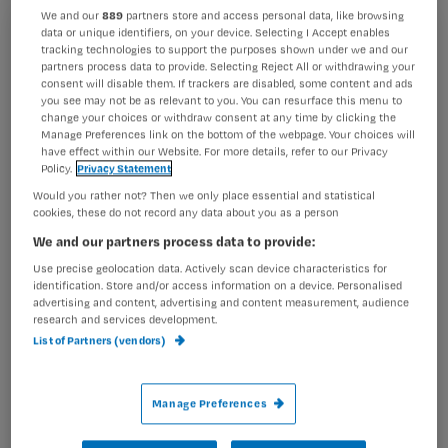
We and our
889
partners store and access personal data, like browsing
data or unique identifiers, on your device. Selecting I Accept enables
Registreren
Casus: een kind met constitutioneel eczeem. Moeder
tracking technologies to support the purposes shown under we and our
partners process data to provide. Selecting Reject All or withdrawing your
smeert verkeerde créme door een communicatiefout.
Wil je dit artikel lezen?
consent will disable them. If trackers are disabled, some content and ads
you see may not be as relevant to you. You can resurface this menu to
Lees erover in onderstaand artikel.
change your choices or withdraw consent at any time by clicking the
Maak gratis een account aan en lees 2
…
Manage Preferences link on the bottom of the webpage. Your choices will
artikelen gratis per maand
have effect within our Website. For more details, refer to our Privacy
Policy.
Privacy Statement
Al een account of abonnement?
Log dan in
Would you rather not? Then we only place essential and statistical
cookies, these do not record any data about you as a person
We and our partners process data to provide:
Use precise geolocation data. Actively scan device characteristics for
Wat
identification. Store and/or access information on a device. Personalised
is
advertising and content, advertising and content measurement, audience
je
research and services development.
List of Partners (vendors)
e-
Kies
mailadres?
je
*
Manage Preferences
wachtwoord