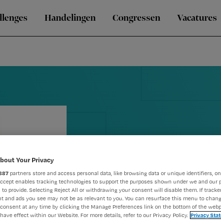
llenges
Handelingen
Congressen
Vacatures
Onduidelijk
bout Your Privacy
887
partners store and access personal data, like browsing data or unique identifiers, on
medicatiedos
Accept enables tracking technologies to support the purposes shown under we and our 
 to provide. Selecting Reject All or withdrawing your consent will disable them. If tracker
t and ads you see may not be as relevant to you. You can resurface this menu to chan
tuchtzaak
consent at any time by clicking the Manage Preferences link on the bottom of the webp
have effect within our Website. For more details, refer to our Privacy Policy.
Privacy Sta