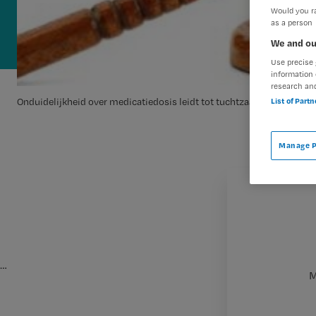
Would you ra
as a person
We and ou
Use precise 
information 
research an
List of Part
Onduidelijkheid over medicatiedosis leidt tot tuchtzaak
Manage P
…
M