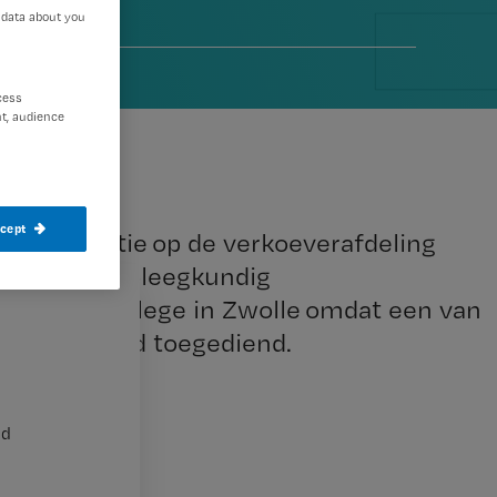
 data about you
 2012
cess
t, audience
ccept
n medicatie op de verkoeverafdeling
ter. Het verpleegkundig
aal tuchtcollege in Zwolle omdat een van
efedrine had toegediend.
nd