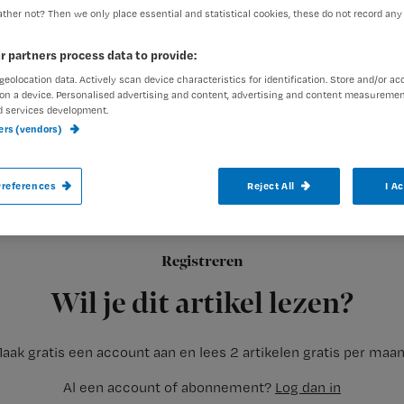
ther not? Then we only place essential and statistical cookies, these do not record any
r partners process data to provide:
Redactie Nursing
26 januari
Auteur:
geolocation data. Actively scan device characteristics for identification. Store and/or ac
on a device. Personalised advertising and content, advertising and content measuremen
d services development.
ners (vendors)
references
Reject All
I A
Een miscommunicatie over de dosering va
heeft geleid tot een zaak bij de tuchtrech
afdelingshoofd verscheen voor het region
Registreren
haar verpleegkundigen een te hoge dosis 
Wil je dit artikel lezen?
aak gratis een account aan en lees 2 artikelen gratis per maa
Al een account of abonnement?
Log dan in