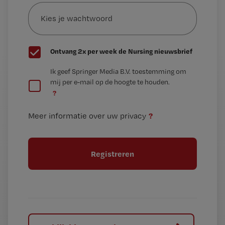
Kies
mailadres?
je
*
wachtwoord
G
Ontvang 2x per week de Nursing nieuwsbrief
e
G
Ik geef Springer Media B.V. toestemming om
e
mij per e-mail op de hoogte te houden.
e
n
?
e
t
n
i
?
Meer informatie over uw privacy
t
t
i
e
t
l
e
l
?