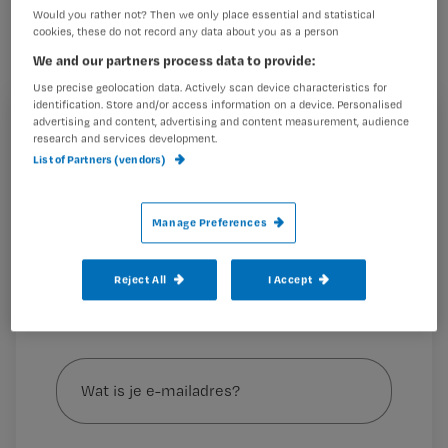
anderen precies begrijpen. Onder jouw
Would you rather not? Then we only place essential and statistical
cookies, these do not record any data about you as a person
hoede zijn patiënten verzekerd van
We and our partners process data to provide:
een veilige, vertrouwde omgeving.
Use precise geolocation data. Actively scan device characteristics for
identification. Store and/or access information on a device. Personalised
advertising and content, advertising and content measurement, audience
Registreren
research and services development.
Kernwoorden
Veiligheid, gezamenlijkheid.
List of Partners (vendors)
Wil je dit artikel lezen?
Motivatie
Net als de
Maak gratis een account aan en lees 2
…
Manage Preferences
artikelen gratis per maand
Al een account of abonnement?
Log dan in
Reject All
I Accept
Wat
is
je
e-