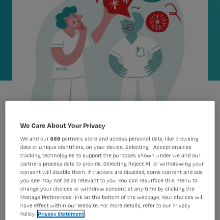
We Care About Your Privacy
We and our
889
partners store and access personal data, like browsing
data or unique identifiers, on your device. Selecting I Accept enables
tracking technologies to support the purposes shown under we and our
partners process data to provide. Selecting Reject All or withdrawing your
consent will disable them. If trackers are disabled, some content and ads
Een verpleegkundige met de zorgstijl
you see may not be as relevant to you. You can resurface this menu to
change your choices or withdraw consent at any time by clicking the
‘Stabilisator’ hecht aan
Manage Preferences link on the bottom of the webpage. Your choices will
have effect within our Website. For more details, refer to our Privacy
gezamenlijkheid en wil de mening van
Policy.
Privacy Statement