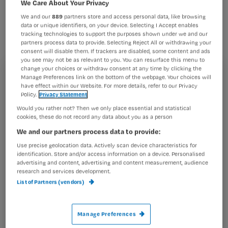
We Care About Your Privacy
uitzenden van
We and our
889
partners store and access personal data, like browsing
ontspanningsoefeningen via de
data or unique identifiers, on your device. Selecting I Accept enables
ziekenhuistelevisie voor opgenomen
tracking technologies to support the purposes shown under we and our
partners process data to provide. Selecting Reject All or withdrawing your
patiënten.
consent will disable them. If trackers are disabled, some content and ads
you see may not be as relevant to you. You can resurface this menu to
change your choices or withdraw consent at any time by clicking the
Manage Preferences link on the bottom of the webpage. Your choices will
Registreren
have effect within our Website. For more details, refer to our Privacy
Policy.
Privacy Statement
Wil je dit artikel lezen?
De reden daarvoor is dat benzodiazepinen zoals
Would you rather not? Then we only place essential and statistical
temazapam
,
oxazepam
en
diazepam
niet meer
cookies, these do not record any data about you as a person
Maak gratis een account aan en lees 2
…
We and our partners process data to provide:
artikelen gratis per maand
Use precise geolocation data. Actively scan device characteristics for
Al een account of abonnement?
Log dan in
identification. Store and/or access information on a device. Personalised
advertising and content, advertising and content measurement, audience
research and services development.
List of Partners (vendors)
Wat
is
Manage Preferences
je