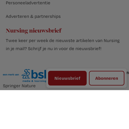
Personeeladvertentie
Adverteren & partnerships
Nursing nieuwsbrief
Twee keer per week de nieuwste artikelen van Nursing
in je mail?
Schrijf je nu in voor de nieuwsbrief
!
© BSL Media & Learning, onderdeel van
Nieuwsbrief
Abonneren
Springer Nature
Privacy Statement
Disclaimer
Voorwaarden
Manage Preferences