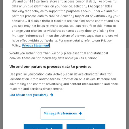
Zwachtelen lijkt eenvoudig, maar er komt veel bij kijken.
We and our
889
partners store and access personal data, like browsing
data or unique identifiers, on your device. Selecting I Accept enables
Welke zwachtel kies je: korterek, klittenband of
tracking technologies to support the purposes shown under we and our
tweelaags? Hoe voorkom je complicaties zoals ischemie
partners process data to provide. Selecting Reject All or withdrawing your
bij perifeer arterieel vaatlijden? En waarom is het
consent will disable them. If trackers are disabled, some content and ads
you see may not be as relevant to you. You can resurface this menu to
belangrijk om niet te snel over te stappen op
change your choices or withdraw consent at any time by clicking the
therapeutisch elastische kousen?
Manage Preferences link on the bottom of the webpage. Your choices will
have effect within our Website. For more details, refer to our Privacy
Policy.
Privacy Statement
In deze whitepaper vind je praktische tips, veelgemaakte
Would you rather not? Then we only place essential and statistical
fouten en adviezen uit de nieuwste richtlijn
cookies, these do not record any data about you as a person
Compressietherapie
. Wist je bijvoorbeeld dat starten met
We and our partners process data to provide:
één been niet betekent dat je daarna moet wisselen,
maar juist beide benen moet zwachtelen zodra het kan?
Use precise geolocation data. Actively scan device characteristics for
identification. Store and/or access information on a device. Personalised
Lees op pagina 7 waarom dit cruciaal is.
advertising and content, advertising and content measurement, audience
research and services development.
List of Partners (vendors)
Vul het formulier in en ontvang direct de
whitepaper!
Manage Preferences