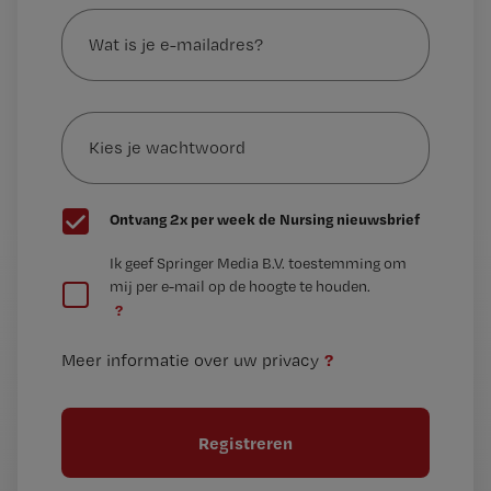
Wat
is
je
e-
Kies
mailadres?
je
*
wachtwoord
G
Ontvang 2x per week de Nursing nieuwsbrief
e
G
Ik geef Springer Media B.V. toestemming om
e
mij per e-mail op de hoogte te houden.
e
n
?
e
t
n
i
?
Meer informatie over uw privacy
t
t
i
e
t
l
e
l