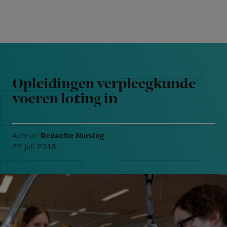
Nursing
W
Skip
Skip
Skip
voor
m
Inloggen
to
to
to
verpleegkundigen
wi
primary
main
footer
jo
navigation
content
Reader
st
Interactions
be
Opleidingen verpleegkunde
voeren loting in
Redactie Nursing
Auteur:
22 juli 2013