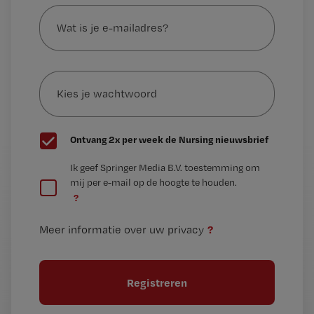
Wat
is
je
e-
Kies
mailadres?
je
*
wachtwoord
G
Ontvang 2x per week de Nursing nieuwsbrief
e
G
Ik geef Springer Media B.V. toestemming om
e
mij per e-mail op de hoogte te houden.
e
n
?
e
t
n
i
?
Meer informatie over uw privacy
t
t
i
e
t
l
e
l