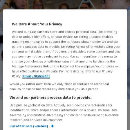
We Care About Your Privacy
We and our
889
partners store and access personal data, like browsing
data or unique identifiers, on your device. Selecting I Accept enables
tracking technologies to support the purposes shown under we and our
partners process data to provide. Selecting Reject All or withdrawing your
consent will disable them. If trackers are disabled, some content and ads
you see may not be as relevant to you. You can resurface this menu to
change your choices or withdraw consent at any time by clicking the
Manage Preferences link on the bottom of the webpage. Your choices will
have effect within our Website. For more details, refer to our Privacy
Policy.
Privacy Statement
Would you rather not? Then we only place essential and statistical
cookies, these do not record any data about you as a person
We and our partners process data to provide:
Use precise geolocation data. Actively scan device characteristics for
Opleidingen verpleegkunde voeren loting in
identification. Store and/or access information on a device. Personalised
advertising and content, advertising and content measurement, audience
research and services development.
List of Partners (vendors)