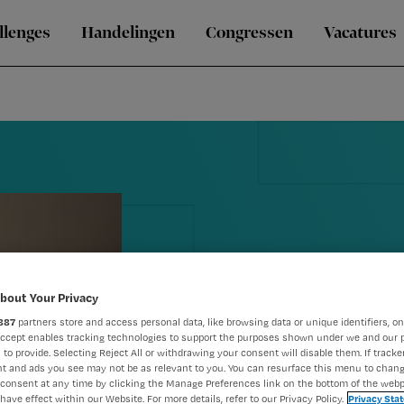
llenges
Handelingen
Congressen
Vacatures
Opnamestop
bout Your Privacy
887
partners store and access personal data, like browsing data or unique identifiers, on
Diakonessen
Accept enables tracking technologies to support the purposes shown under we and our 
 to provide. Selecting Reject All or withdrawing your consent will disable them. If tracker
opgeheven
t and ads you see may not be as relevant to you. You can resurface this menu to chan
consent at any time by clicking the Manage Preferences link on the bottom of the webp
have effect within our Website. For more details, refer to our Privacy Policy.
Privacy Sta