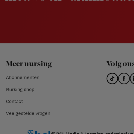
Footer
Meer nursing
Volg on
Abonnementen
Nursing shop
Contact
Veelgestelde vragen
© BSL Media & Learning, onderdeel v