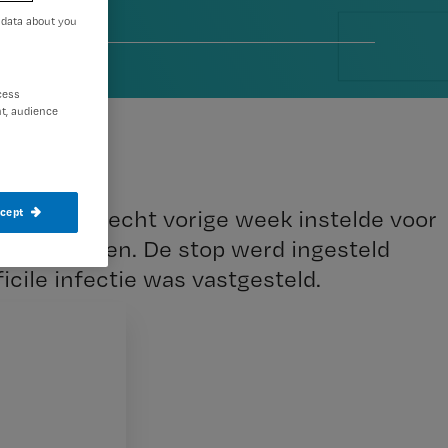
 data about you
011
cess
t, audience
ocatie Utrecht vorige week instelde voor
ccept
nd opgeheven. De stop werd ingesteld
ficile infectie was vastgesteld.