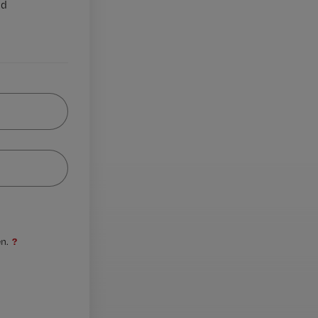
nd
?
n.