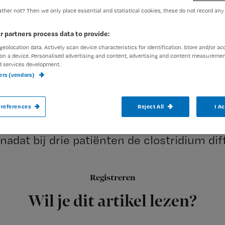
ther not? Then we only place essential and statistical cookies, these do not record any
Redactie Nursing
22 maart 2
Auteur:
r partners process data to provide:
geolocation data. Actively scan device characteristics for identification. Store and/or ac
on a device. Personalised advertising and content, advertising and content measuremen
d services development.
ners (vendors)
De opnamestop die het Diakonessenhuis l
references
Reject All
I A
de Intensive Care Unit (ICU) is gisteravo
nadat bij drie patiënten de clostridium dif
Registreren
Op de
Wil je dit artikel lezen?