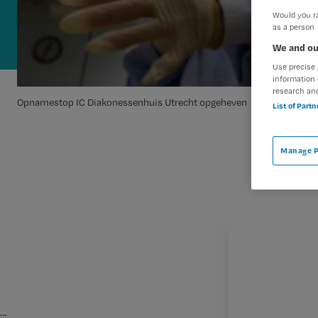
Would you ra
as a person
We and ou
Use precise 
information 
research an
Opnamestop IC Diakonessenhuis Utrecht opgeheven
List of Part
Manage P
…