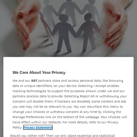
We Care About Your Privacy
We and our
887
partners store and access personal data, like browsing
data or unique identifiers, on your device. Selecting I Accept enables
tracking technologies to support the purposes shown under we and our
partners process data to provide. Selecting Reject All or withdrawing your
Voor een artikel in Nursing zijn we op
consent will disable them. If trackers are disabled, some content and ads
zoek naar teams of afdelingen die
you see may not be as relevant to you. You can resurface this menu to
change your choices or withdraw consent at any time by clicking the
actief werken aan een open en veilige
Manage Preferences link on the bottom of the webpage. Your choices will
have effect within our Website. For more details, refer to our Privacy
meldcultuur.
Policy.
Privacy Statement
Would you rather not? Then we only place essential and statistical