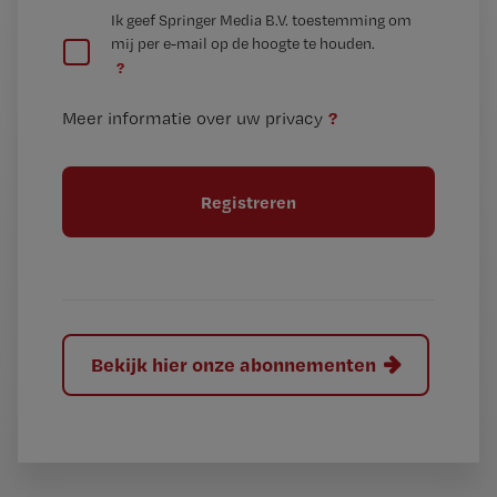
G
Ik geef Springer Media B.V. toestemming om
e
mij per e-mail op de hoogte te houden.
e
n
?
e
t
n
i
?
Meer informatie over uw privacy
t
t
i
e
t
l
e
l
?
Bekijk hier onze abonnementen