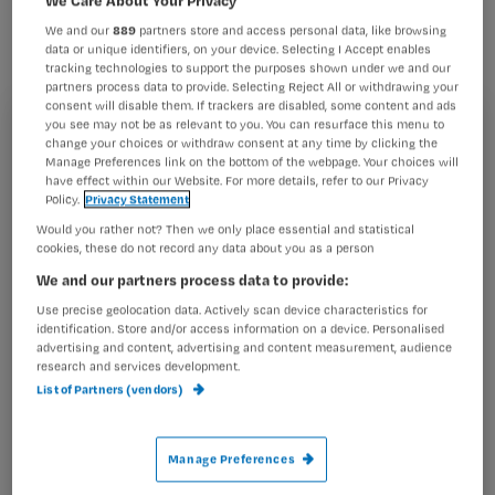
twee hebben een akkoord bereikt
We and our
889
partners store and access personal data, like browsing
waarin het recht op een 8-urige
data or unique identifiers, on your device. Selecting I Accept enables
tracking technologies to support the purposes shown under we and our
werkdag is opgenomen.
partners process data to provide. Selecting Reject All or withdrawing your
consent will disable them. If trackers are disabled, some content and ads
you see may not be as relevant to you. You can resurface this menu to
Registreren
change your choices or withdraw consent at any time by clicking the
Manage Preferences link on the bottom of the webpage. Your choices will
Wil je dit artikel lezen?
have effect within our Website. For more details, refer to our Privacy
Daarnaast is vastgelegd dat er honderd fulltime
Policy.
Privacy Statement
medewerkers bijkomen. Verder
Maak gratis een account aan en lees 2
Would you rather not? Then we only place essential and statistical
…
cookies, these do not record any data about you as a person
artikelen gratis per maand
We and our partners process data to provide:
Al een account of abonnement?
Log dan in
Use precise geolocation data. Actively scan device characteristics for
identification. Store and/or access information on a device. Personalised
advertising and content, advertising and content measurement, audience
research and services development.
Wat
List of Partners (vendors)
is
je
Manage Preferences
e-